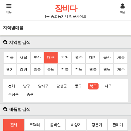
장비다
메뉴
회원
1등 중고농기계 전문사이트
지역별매물
지역별검색
전국
서울
부산
대구
인천
광주
대전
울산
세종
경기
강원
충북
충남
전북
전남
경북
경남
제주
전체
남구
달서구
달성군
동구
북구
서구
수성구
중구
제품별검색
전체
트랙터
콤바인
이앙기
경운기
관리기