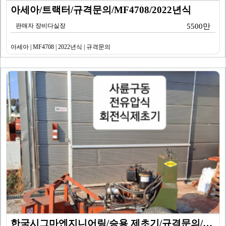
아세아/트랙터/규격문의/MF4708/2022년식
판매자 장비다실장
5500만
아세아 | MF4708 | 2022년식 | 규격문의
한국시그마엔지니어링/승용 제초기/규격문의/KSRR-80…