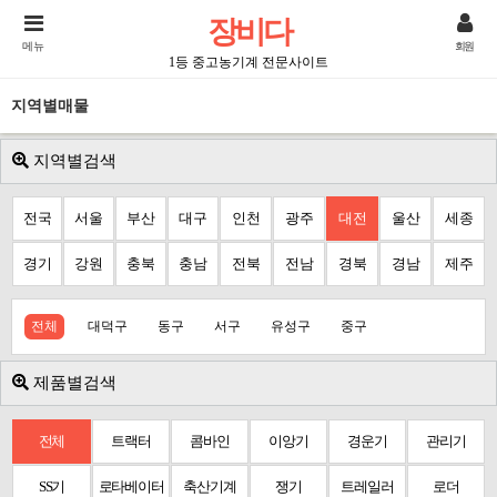
장비다
메뉴
회원
1등 중고농기계 전문사이트
지역별매물
지역별검색
전국
서울
부산
대구
인천
광주
대전
울산
세종
경기
강원
충북
충남
전북
전남
경북
경남
제주
전체
대덕구
동구
서구
유성구
중구
제품별검색
전체
트랙터
콤바인
이앙기
경운기
관리기
SS기
로타베이터
축산기계
쟁기
트레일러
로더