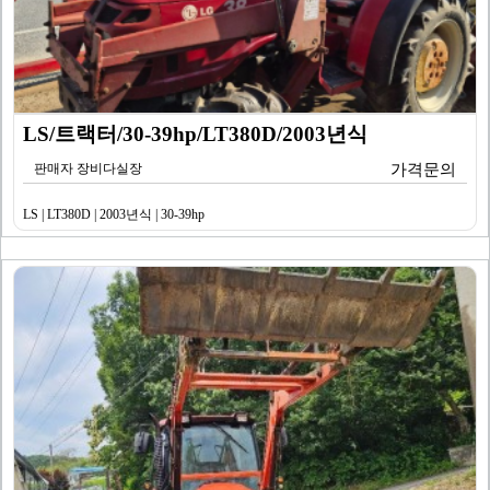
LS/트랙터/30-39hp/LT380D/2003년식
판매자 장비다실장
가격문의
LS | LT380D | 2003년식 | 30-39hp