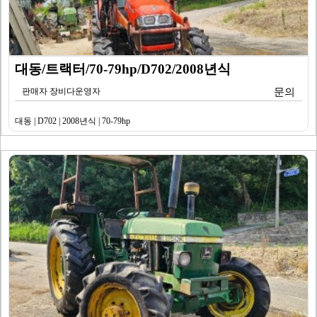
대동/트랙터/70-79hp/D702/2008년식
판매자 장비다운영자
문의
대동 | D702 | 2008년식 | 70-79hp