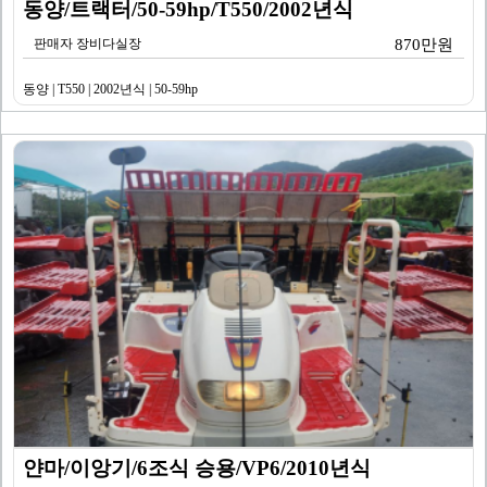
동양/트랙터/50-59hp/T550/2002년식
판매자 장비다실장
870만원
동양 | T550 | 2002년식 | 50-59hp
얀마/이앙기/6조식 승용/VP6/2010년식