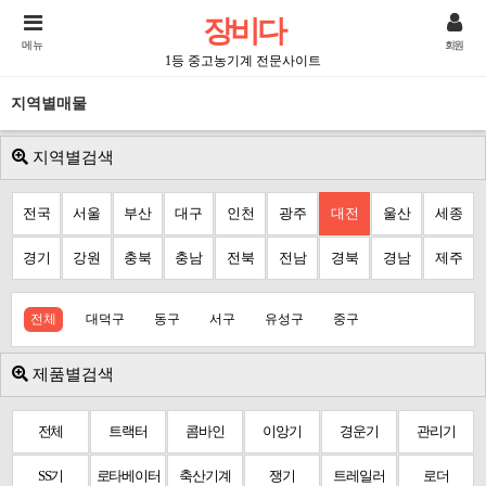
장비다
메뉴
회원
1등 중고농기계 전문사이트
지역별매물
지역별검색
전국
서울
부산
대구
인천
광주
대전
울산
세종
경기
강원
충북
충남
전북
전남
경북
경남
제주
전체
대덕구
동구
서구
유성구
중구
제품별검색
전체
트랙터
콤바인
이앙기
경운기
관리기
SS기
로타베이터
축산기계
쟁기
트레일러
로더