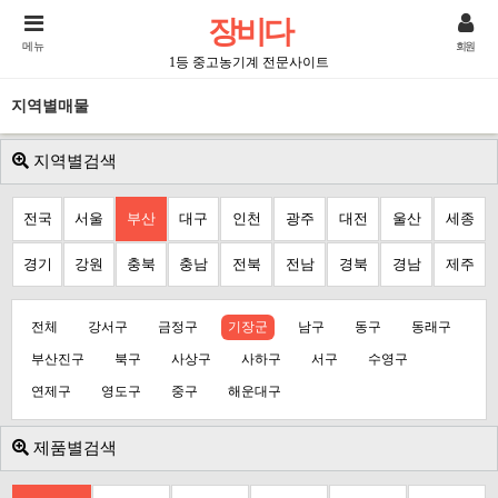
장비다
메뉴
회원
1등 중고농기계 전문사이트
지역별매물
지역별검색
전국
서울
부산
대구
인천
광주
대전
울산
세종
경기
강원
충북
충남
전북
전남
경북
경남
제주
전체
강서구
금정구
기장군
남구
동구
동래구
부산진구
북구
사상구
사하구
서구
수영구
연제구
영도구
중구
해운대구
제품별검색