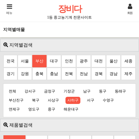
장비다
메뉴
회원
1등 중고농기계 전문사이트
지역별매물
지역별검색
전국
서울
부산
대구
인천
광주
대전
울산
세종
경기
강원
충북
충남
전북
전남
경북
경남
제주
전체
강서구
금정구
기장군
남구
동구
동래구
부산진구
북구
사상구
사하구
서구
수영구
연제구
영도구
중구
해운대구
제품별검색