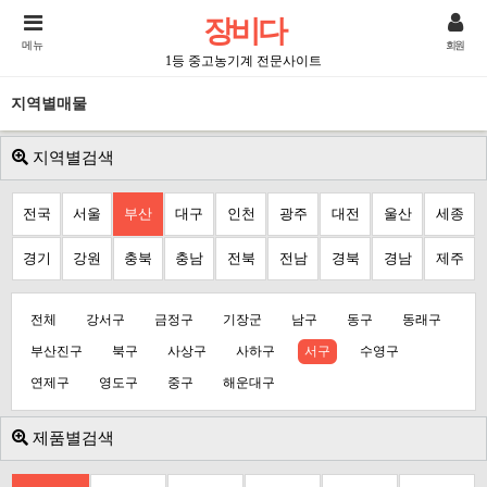
장비다
메뉴
회원
1등 중고농기계 전문사이트
지역별매물
지역별검색
전국
서울
부산
대구
인천
광주
대전
울산
세종
경기
강원
충북
충남
전북
전남
경북
경남
제주
전체
강서구
금정구
기장군
남구
동구
동래구
부산진구
북구
사상구
사하구
서구
수영구
연제구
영도구
중구
해운대구
제품별검색