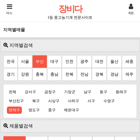
장비다
메뉴
회원
1등 중고농기계 전문사이트
지역별매물
지역별검색
전국
서울
부산
대구
인천
광주
대전
울산
세종
경기
강원
충북
충남
전북
전남
경북
경남
제주
전체
강서구
금정구
기장군
남구
동구
동래구
부산진구
북구
사상구
사하구
서구
수영구
연제구
영도구
중구
해운대구
제품별검색