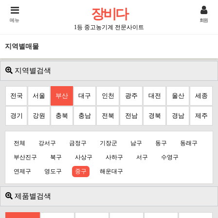
장비다
메뉴
회원
1등 중고농기계 전문사이트
지역별매물
지역별검색
전국
서울
부산
대구
인천
광주
대전
울산
세종
경기
강원
충북
충남
전북
전남
경북
경남
제주
전체
강서구
금정구
기장군
남구
동구
동래구
부산진구
북구
사상구
사하구
서구
수영구
연제구
영도구
중구
해운대구
제품별검색