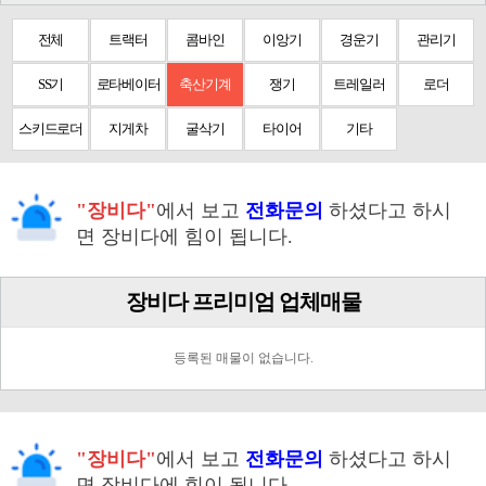
전체
트랙터
콤바인
이앙기
경운기
관리기
SS기
로타베이터
축산기계
쟁기
트레일러
로더
스키드로더
지게차
굴삭기
타이어
기타
"장비다"
에서 보고
전화문의
하셨다고 하시
면 장비다에 힘이 됩니다.
장비다 프리미엄 업체매물
등록된 매물이 없습니다.
"장비다"
에서 보고
전화문의
하셨다고 하시
면 장비다에 힘이 됩니다.