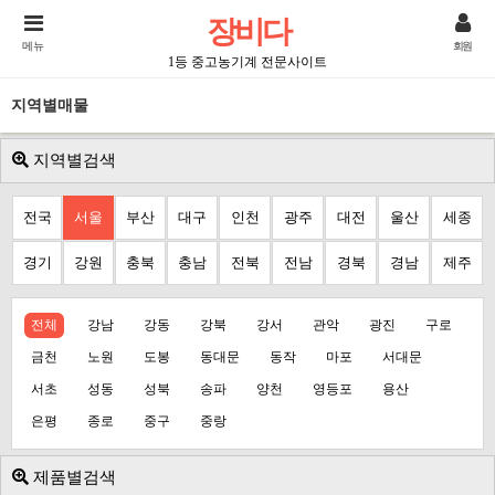
장비다
메뉴
회원
1등 중고농기계 전문사이트
지역별매물
지역별검색
전국
서울
부산
대구
인천
광주
대전
울산
세종
경기
강원
충북
충남
전북
전남
경북
경남
제주
전체
강남
강동
강북
강서
관악
광진
구로
금천
노원
도봉
동대문
동작
마포
서대문
서초
성동
성북
송파
양천
영등포
용산
은평
종로
중구
중랑
제품별검색