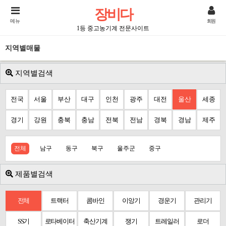
장비다
메뉴
회원
1등 중고농기계 전문사이트
지역별매물
지역별검색
전국
서울
부산
대구
인천
광주
대전
울산
세종
경기
강원
충북
충남
전북
전남
경북
경남
제주
전체
남구
동구
북구
울주군
중구
제품별검색
전체
트랙터
콤바인
이앙기
경운기
관리기
SS기
로타베이터
축산기계
쟁기
트레일러
로더