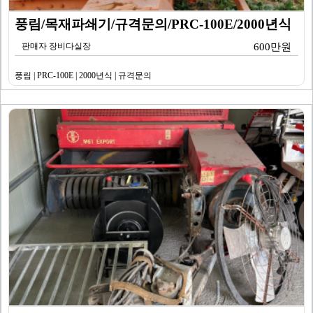
풍림/목재파쇄기/규격문의/PRC-100E/2000년식
판매자 장비다실장
600만원
풍림 | PRC-100E | 2000년식 | 규격문의