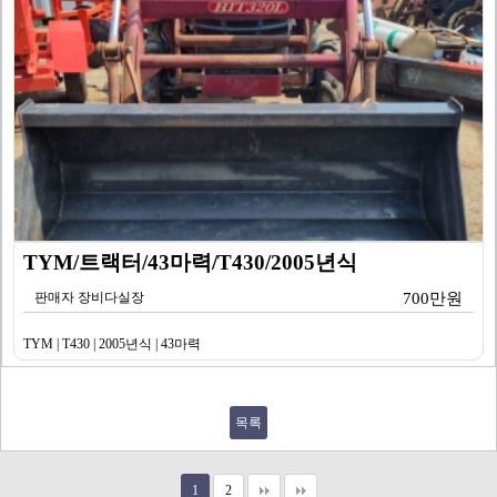
TYM/트랙터/43마력/T430/2005년식
판매자 장비다실장
700만원
TYM | T430 | 2005년식 | 43마력
목록
1
2