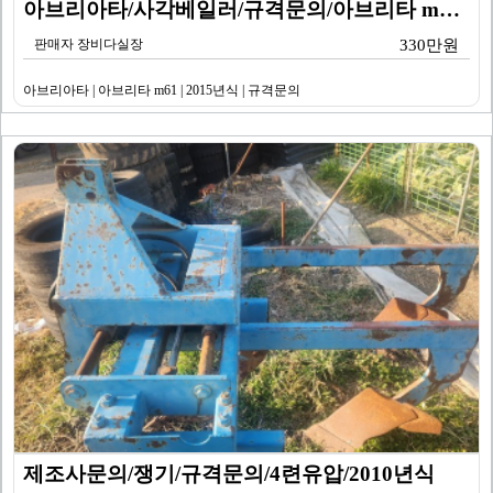
아브리아타/사각베일러/규격문의/아브리타 m61/2015…
판매자 장비다실장
330만원
아브리아타 | 아브리타 m61 | 2015년식 | 규격문의
제조사문의/쟁기/규격문의/4련유압/2010년식