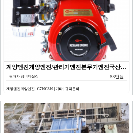
계양엔진게양엔진/관리기엔진분무기엔진국산엔진/규격문의/G…
판매자 장비다실장
53만원
계양엔진게양엔진 | G710G810 | 기타 | 규격문의