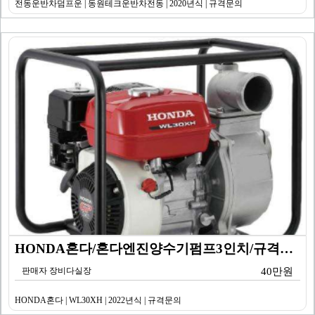
전동운반차덤프운 | 동원테크운반차전동 | 2020년식 | 규격문의
HONDA혼다/혼다엔진양수기펌프3인치/규격문의/WL30…
판매자 장비다실장
40만원
HONDA혼다 | WL30XH | 2022년식 | 규격문의