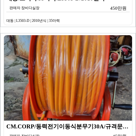
판매자 장비다실장
450만원
대동 | L3503-D | 2010년식 | 35마력
CM.CORP/동력전기이동식분무기30A/규격문의/CM-…