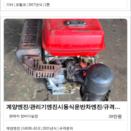
기타 | 코벨코 | 2017년식 | 2톤
계양엔진/관리기엔진시동식운반차엔진/규격문의/G810L-…
판매자 장비다실장
30만원
계양엔진 | G810L-02-E | 2021년식 | 규격문의