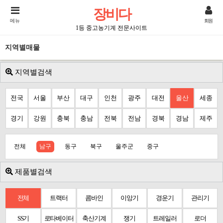
장비다
메뉴
회원
1등 중고농기계 전문사이트
지역별매물
지역별검색
전국
서울
부산
대구
인천
광주
대전
울산
세종
경기
강원
충북
충남
전북
전남
경북
경남
제주
전체
남구
동구
북구
울주군
중구
제품별검색
전체
트랙터
콤바인
이앙기
경운기
관리기
SS기
로타베이터
축산기계
쟁기
트레일러
로더