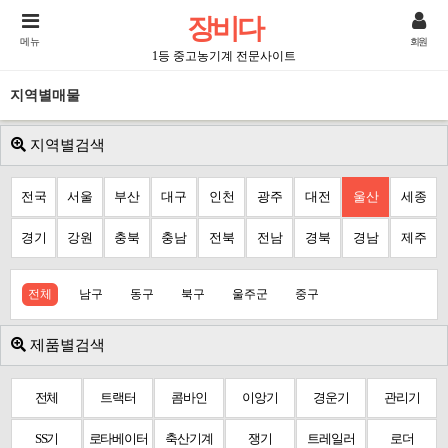
장비다
메뉴
회원
1등 중고농기계 전문사이트
지역별매물
지역별검색
전국
서울
부산
대구
인천
광주
대전
울산
세종
경기
강원
충북
충남
전북
전남
경북
경남
제주
전체
남구
동구
북구
울주군
중구
제품별검색
전체
트랙터
콤바인
이앙기
경운기
관리기
SS기
로타베이터
축산기계
쟁기
트레일러
로더