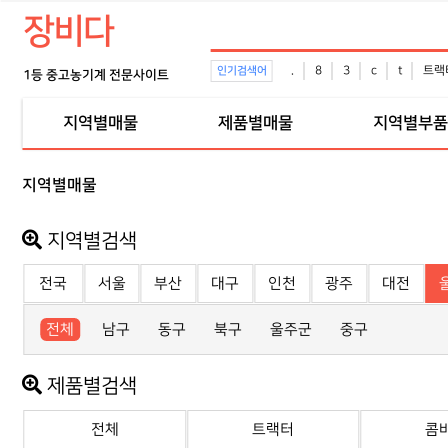
장비다
.
8
3
c
t
트랙
인기검색어
1등 중고농기계 전문사이트
지역별매물
제품별매물
지역별부품
지역별매물
지역별검색
전국
서울
부산
대구
인천
광주
대전
전체
남구
동구
북구
울주군
중구
제품별검색
전체
트랙터
콤