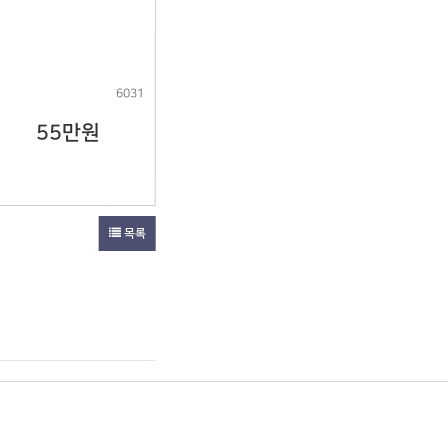
6031
55만원
목록