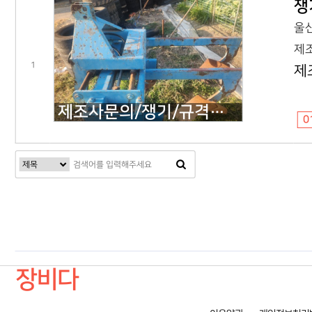
쟁
울산
제조
1
제
제조사문의/쟁기/규격문의/4련유압/2010년식
0
다음검색
장비다