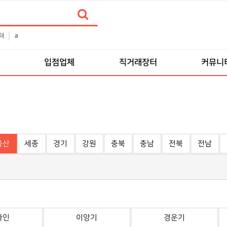
터
a
입점업체
직거래장터
커뮤니
울산
세종
경기
강원
충북
충남
전북
전남
바인
이앙기
경운기