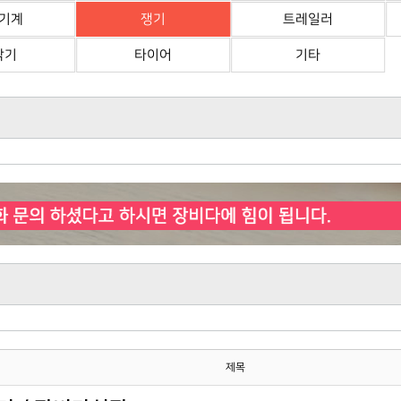
기계
쟁기
트레일러
삭기
타이어
기타
제목