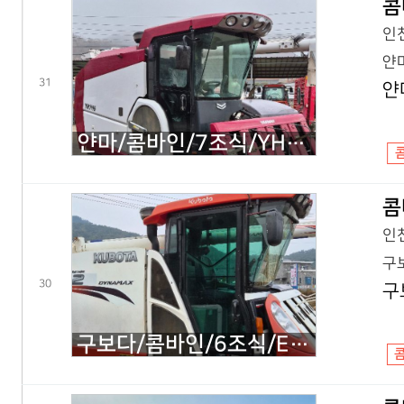
콤
인천
얀마
31
얀
얀마/콤바인/7조식/YH7115/2022년식
콤
인천
구보
30
구
구보다/콤바인/6조식/ER112/2014년식