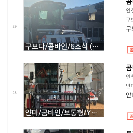
콤
인천
구보
29
구
구보다/콤바인/6조식 (산물형)/ER112/2014년식
콤
인천
얀마
28
얀
얀마/콤바인/보통형/YH400/2022년식