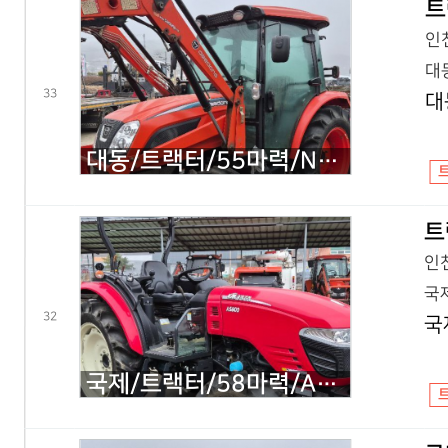
트
인천
대동
33
대
대동/트랙터/55마력/NX550/2018년식
트
인천
국제
32
국
국제/트랙터/58마력/A5800/2020년식