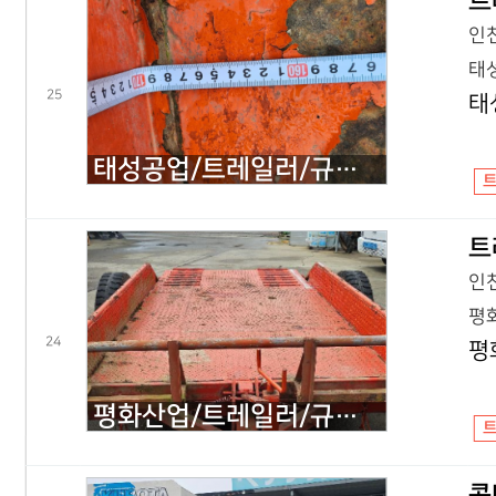
트
인천
태성
25
태
태성공업/트레일러/규격문의/콤바인/2007년식
트
인천
평화
24
평
평화산업/트레일러/규격문의/4조식/2010년식
콤