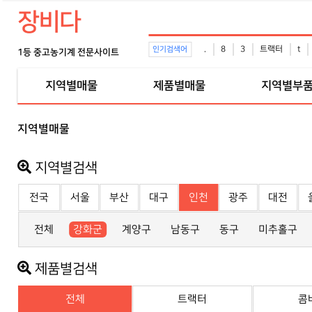
장비다
.
8
3
트랙터
t
인기검색어
1등 중고농기계 전문사이트
지역별매물
제품별매물
지역별부
지역별매물
지역별검색
전국
서울
부산
대구
인천
광주
대전
전체
강화군
계양구
남동구
동구
미추홀구
제품별검색
전체
트랙터
콤