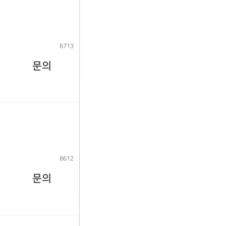
6713
문의
8612
문의