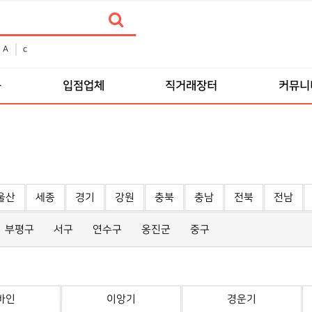
A
c
품
입점업체
직거래장터
커뮤니
울산
세종
경기
강원
충북
충남
전북
전남
부평구
서구
연수구
옹진군
중구
바인
이앙기
경운기