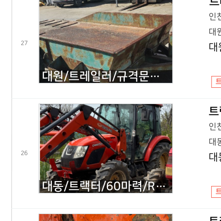
트
인천
대원
27
대
대원/트레일러/규격문의/콤바인/2005년식
트
인천
대동
26
대
대동/트랙터/60마력/RX600/2012년식