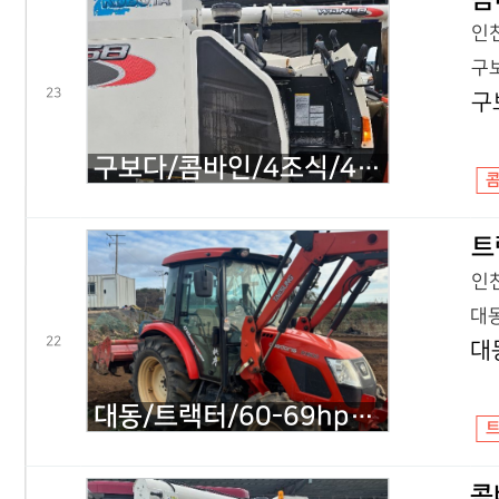
인천
구보
23
구
구보다/콤바인/4조식/4조식/2014년식
트
인천
대동
22
대
대동/트랙터/60-69hp/RX600/2012년식
콤