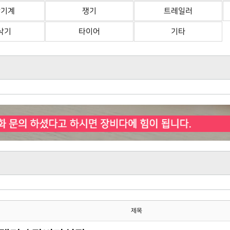
산기계
쟁기
트레일러
삭기
타이어
기타
제목