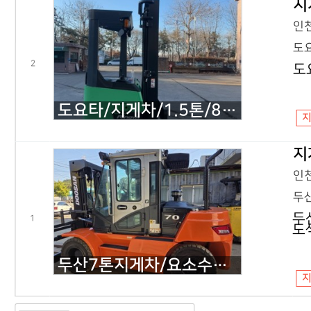
지
인천
도요
2
도
도요타/지게차/1.5톤/8FBR15/2020년식
지
인천
두산
두
1
도
두산7톤지게차/요소수X/D70EV-7/2017년식/상태A급(정비점검및도색완료)