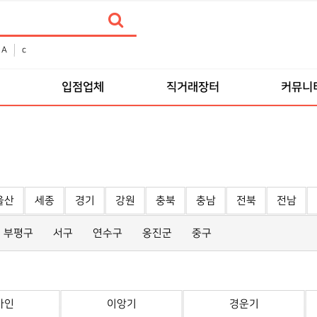
A
c
입점업체
직거래장터
커뮤니
울산
세종
경기
강원
충북
충남
전북
전남
부평구
서구
연수구
옹진군
중구
바인
이앙기
경운기