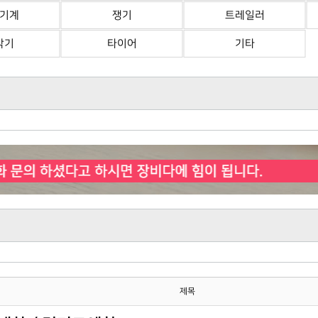
기계
쟁기
트레일러
삭기
타이어
기타
제목