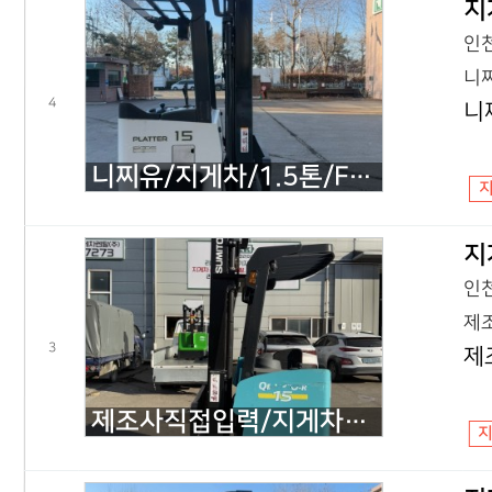
지
인천
니찌
4
니
니찌유/지게차/1.5톤/FBRM15-80-350/2017년식
지
인천
제조
3
제
제조사직접입력/지게차/1.5톤/61FBR15SXⅡ/2017년식