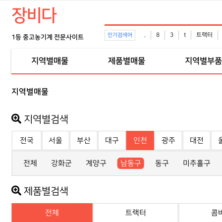
장비다
.
8
3
t
트랙터
인기검색어
1등 중고농기계 전문사이트
지역별매물
제품별매물
지역별부품
지역별매물
지역별검색
전국
서울
부산
대구
인천
광주
대전
전체
강화군
계양구
남동구
동구
미추홀구
제품별검색
전체
트랙터
콤