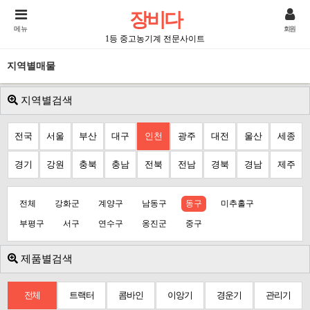
장비다
메뉴
회원
1등 중고농기계 전문사이트
지역별매물
지역별검색
전국
서울
부산
대구
인천
광주
대전
울산
세종
경기
강원
충북
충남
전북
전남
경북
경남
제주
전체
강화군
계양구
남동구
동구
미추홀구
부평구
서구
연수구
옹진군
중구
제품별검색
전체
트랙터
콤바인
이앙기
경운기
관리기