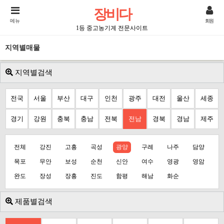
장비다
메뉴
회원
1등 중고농기계 전문사이트
지역별매물
지역별검색
전국
서울
부산
대구
인천
광주
대전
울산
세종
경기
강원
충북
충남
전북
전남
경북
경남
제주
전체
강진
고흥
곡성
광양
구례
나주
담양
목포
무안
보성
순천
신안
여수
영광
영암
완도
장성
장흥
진도
함평
해남
화순
제품별검색