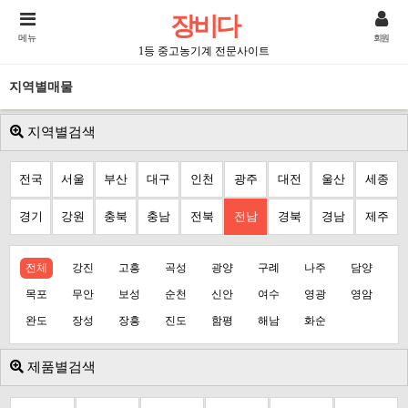
장비다
메뉴
회원
1등 중고농기계 전문사이트
지역별매물
지역별검색
전국
서울
부산
대구
인천
광주
대전
울산
세종
경기
강원
충북
충남
전북
전남
경북
경남
제주
전체
강진
고흥
곡성
광양
구례
나주
담양
목포
무안
보성
순천
신안
여수
영광
영암
완도
장성
장흥
진도
함평
해남
화순
제품별검색