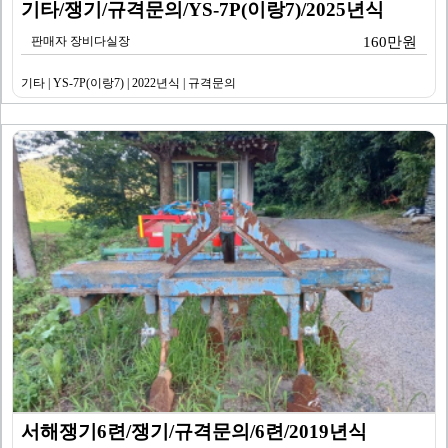
기타/쟁기/규격문의/YS-7P(이랑7)/2025년식
판매자 장비다실장
160만원
기타 | YS-7P(이랑7) | 2022년식 | 규격문의
서해쟁기6련/쟁기/규격문의/6련/2019년식