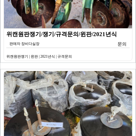
위캔원판쟁기/쟁기/규격문의/윈판/2021년식
판매자 장비다실장
문의
위캔원판쟁기 | 윈판 | 2021년식 | 규격문의