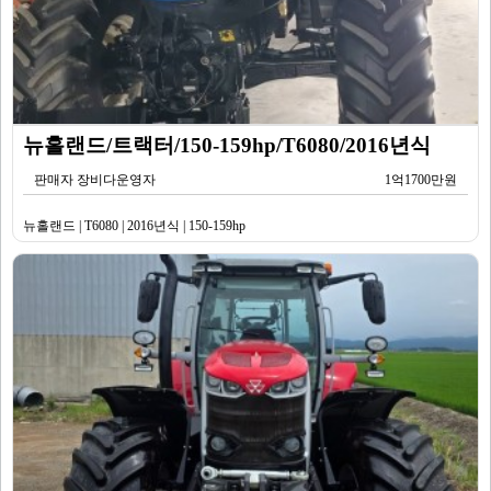
뉴홀랜드/트랙터/150-159hp/T6080/2016년식
판매자 장비다운영자
1억1700만원
뉴홀랜드 | T6080 | 2016년식 | 150-159hp