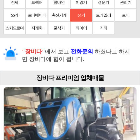
전체
트랙터
콤바인
이앙기
경운기
관리기
SS기
로타베이터
축산기계
쟁기
트레일러
로더
스키드로더
지게차
굴삭기
타이어
기타
"장비다"
에서 보고
전화문의
하셨다고 하시
면 장비다에 힘이 됩니다.
장비다 프리미엄 업체매물