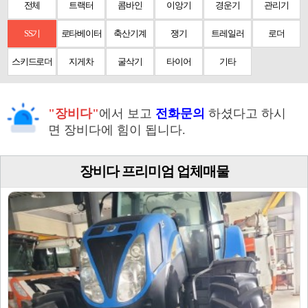
전체
트랙터
콤바인
이앙기
경운기
관리기
SS기
로타베이터
축산기계
쟁기
트레일러
로더
스키드로더
지게차
굴삭기
타이어
기타
"장비다"
에서 보고
전화문의
하셨다고 하시
면 장비다에 힘이 됩니다.
장비다 프리미엄 업체매물