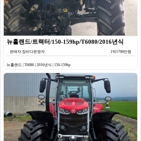
뉴홀랜드/트랙터/150-159hp/T6080/2016년식
판매자 장비다운영자
1억1700만원
뉴홀랜드 | T6080 | 2016년식 | 150-159hp