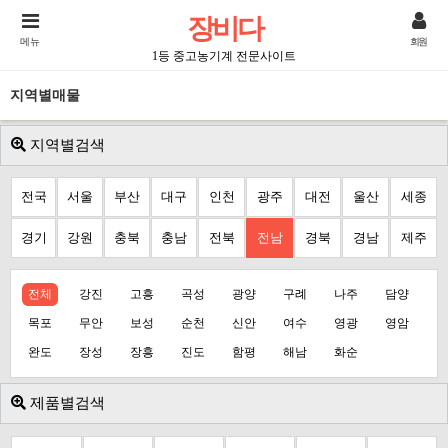
장비다
메뉴
회원
1등 중고농기계 전문사이트
지역별매물
지역별검색
전국
서울
부산
대구
인천
광주
대전
울산
세종
경기
강원
충북
충남
전북
전남
경북
경남
제주
전체
강진
고흥
곡성
광양
구례
나주
담양
목포
무안
보성
순천
신안
여수
영광
영암
완도
장성
장흥
진도
함평
해남
화순
제품별검색