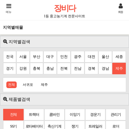
장비다
메뉴
회원
1등 중고농기계 전문사이트
지역별매물
지역별검색
전국
서울
부산
대구
인천
광주
대전
울산
세종
경기
강원
충북
충남
전북
전남
경북
경남
제주
전체
서귀포
제주
제품별검색
전체
트랙터
콤바인
이앙기
경운기
관리기
SS기
로타베이터
축산기계
쟁기
트레일러
로더