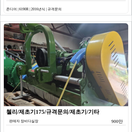
존디어 | 6190R | 2016년식 | 규격문의
첼리/제초기175/규격문의/제초기/기타
판매자 장비다실장
900만