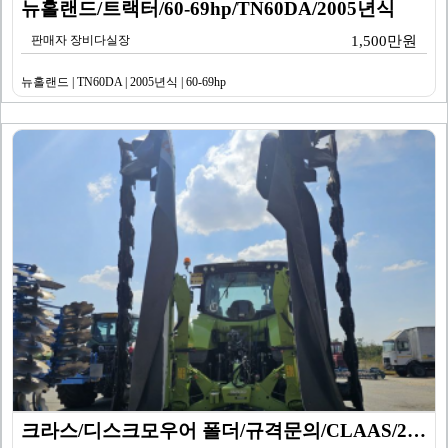
뉴홀랜드/트랙터/60-69hp/TN60DA/2005년식
판매자 장비다실장
1,500만원
뉴홀랜드 | TN60DA | 2005년식 | 60-69hp
크라스/디스크모우어 폴더/규격문의/CLAAS/2017년…