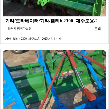
기타/로타베이터/기타/첼리k 2300. 제주도용/201…
판매자 장비다실장
문의
기타 | 첼리k 2300. 제주도용 | 2015년식 | 기타