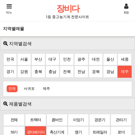
장비다
메뉴
회원
1등 중고농기계 전문사이트
지역별매물
지역별검색
전국
서울
부산
대구
인천
광주
대전
울산
세종
경기
강원
충북
충남
전북
전남
경북
경남
제주
전체
서귀포
제주
제품별검색
전체
트랙터
콤바인
이앙기
경운기
관리기
SS기
로타베이터
축산기계
쟁기
트레일러
로더