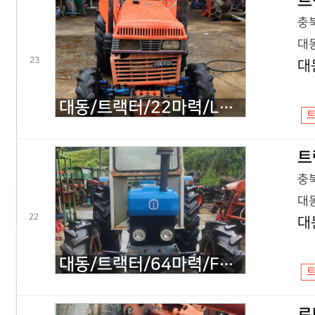
트
충북
대동
23
대
대동/트랙터/22마력/L2203/2000년식
트
충북
대동
22
대
대동/트랙터/64마력/F4630/2000년식이전
로