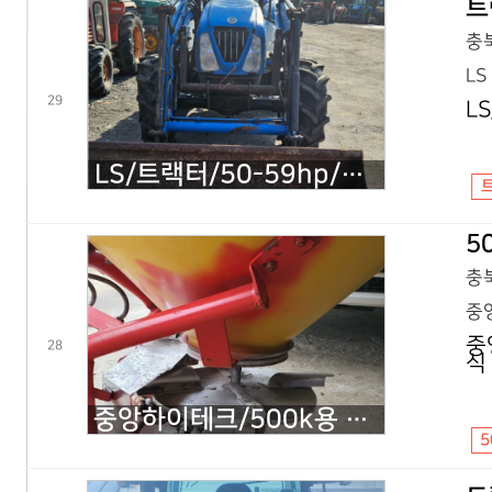
트
충북
LS
29
L
LS/트랙터/50-59hp/U55/2008년식
5
충북
중앙
중
28
식
중앙하이테크/500k용 유압식/규격문의/트랙터 비료살포기/2020년식