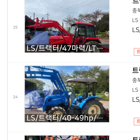
트
충북
LS
25
L
LS/트랙터/47마력/LT470/2001년식
트
충북
LS
24
L
LS/트랙터/40-49hp/U47/2012년식