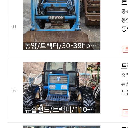
트
충북
동양
31
동
동양/트랙터/30-39hp/T350/2000년식
트
충북
뉴홀
30
뉴
뉴홀랜드/트랙터/110-119hp/110-90/2026년식