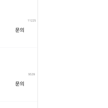
11225
문의
9539
문의