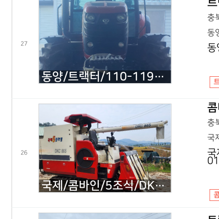
트
충북
동양
27
동
동양/트랙터/110-119hp/K110E/2023년식
콤
충북
국제
국
26
0
국제/콤바인/5조식/DKC865 콤바인 트레일러도 필요하신분 상담/2011년식