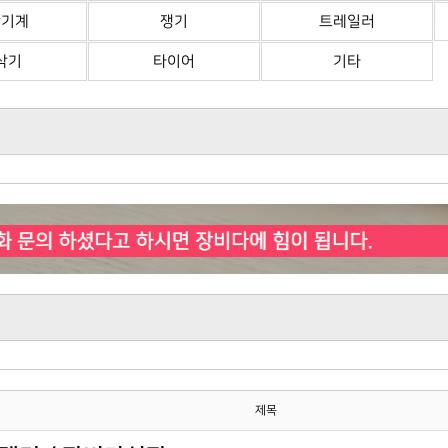
산기계
쟁기
트레일러
삭기
타이어
기타
제목