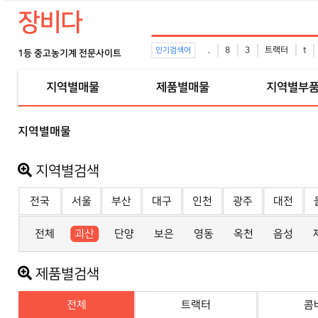
장비다
.
8
3
트랙터
t
인기검색어
1등 중고농기계 전문사이트
지역별매물
제품별매물
지역별부
지역별매물
지역별검색
전국
서울
부산
대구
인천
광주
대전
전체
괴산
단양
보은
영동
옥천
음성
제품별검색
전체
트랙터
콤