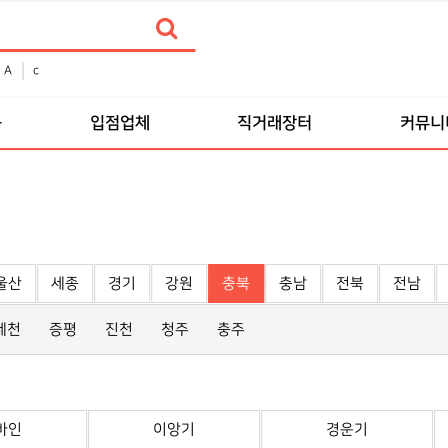
A
c
품
입점업체
직거래장터
커뮤니
울산
세종
경기
강원
충북
충남
전북
전남
제천
증평
진천
청주
충주
바인
이앙기
경운기