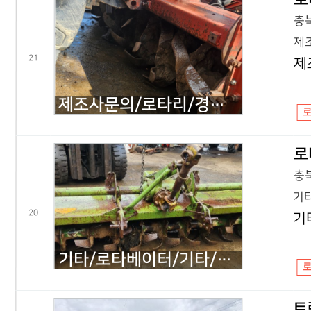
충북
제조
21
제
제조사문의/로타리/경폭230cm/게라리 ZC230/2002년식
로
충북
기타
20
기
기타/로타베이터/기타/첼리 260/2002년식
트