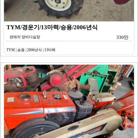
TYM/경운기/13마력/승용/2006년식
판매자 장비다실장
330만
TYM | 승용 | 2006년식 | 13마력