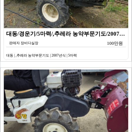
대동/경운기/5마력/,추레라 농약부문기도/2007년식
판매자 장비다실장
100만원
대동 | ,추레라 농약부문기도 | 2007년식 | 5마력