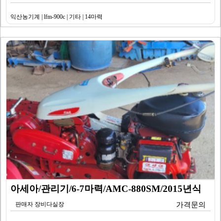
익산농기계 | lfm-900c | 기타 | 14마력
아세아/관리기/6-7마력/AMC-880SM/2015년식
판매자 장비다실장
가격문의