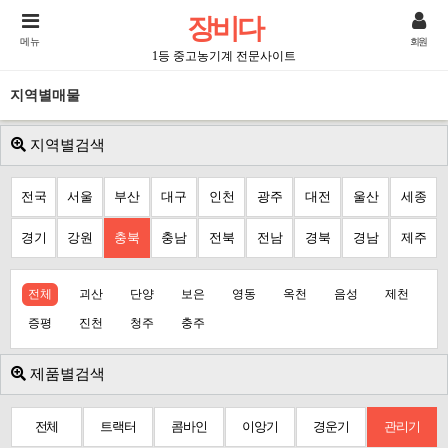
장비다
메뉴
회원
1등 중고농기계 전문사이트
지역별매물
지역별검색
전국
서울
부산
대구
인천
광주
대전
울산
세종
경기
강원
충북
충남
전북
전남
경북
경남
제주
전체
괴산
단양
보은
영동
옥천
음성
제천
증평
진천
청주
충주
제품별검색
전체
트랙터
콤바인
이앙기
경운기
관리기