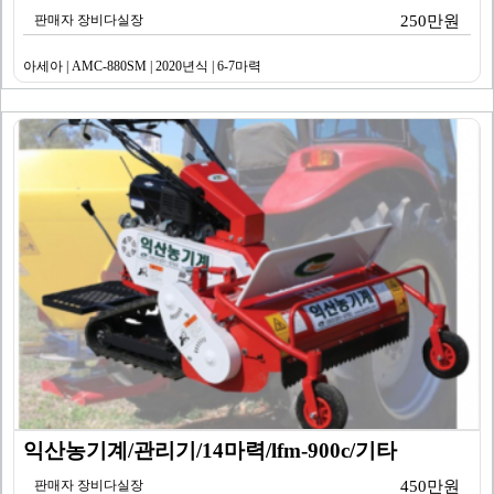
판매자 장비다실장
250만원
아세아 | AMC-880SM | 2020년식 | 6-7마력
익산농기계/관리기/14마력/lfm-900c/기타
판매자 장비다실장
450만원