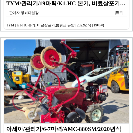
TYM/관리기/19마력/K1-HC 본기, 비료살포기,톱…
판매자 장비다실장
문의
TYM | K1-HC 본기, 비료살포기,톱링크 유압 | 2022년식 | 19마력
아세아/관리기/6-7마력/AMC-880SM/2020년식