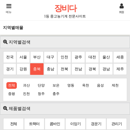
장비다
메뉴
회원
1등 중고농기계 전문사이트
지역별매물
지역별검색
전국
서울
부산
대구
인천
광주
대전
울산
세종
경기
강원
충북
충남
전북
전남
경북
경남
제주
전체
괴산
단양
보은
영동
옥천
음성
제천
증평
진천
청주
충주
제품별검색
전체
트랙터
콤바인
이앙기
경운기
관리기