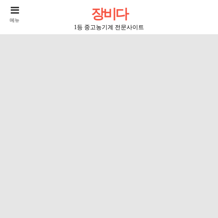
장비다
메뉴
1등 중고농기계 전문사이트