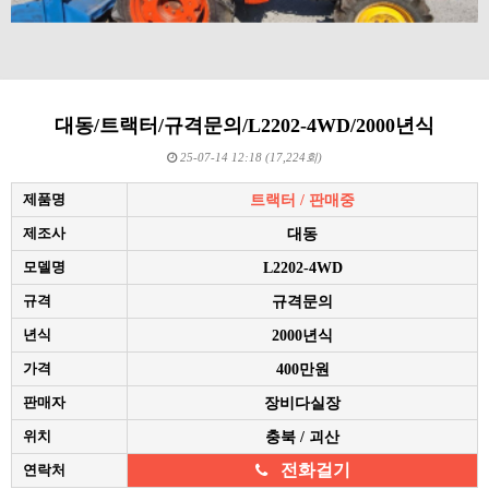
대동/트랙터/규격문의/L2202-4WD/2000년식
25-07-14 12:18 (17,224회)
제품명
트랙터 / 판매중
제조사
대동
모델명
L2202-4WD
규격
규격문의
년식
2000년식
가격
400만원
판매자
장비다실장
위치
충북 / 괴산
전화걸기
연락처