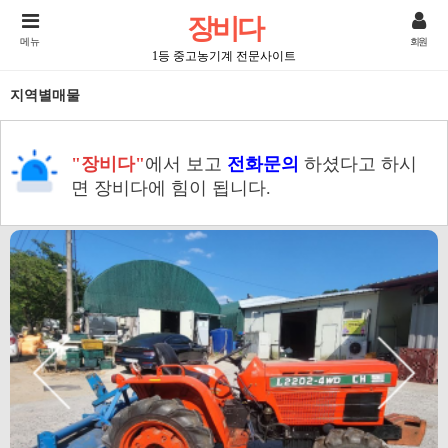
장비다
메뉴
회원
1등 중고농기계 전문사이트
지역별매물
"장비다"
에서 보고
전화문의
하셨다고 하시
면 장비다에 힘이 됩니다.