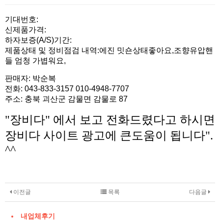
본문
기대번호:
신제품가격:
하자보증(A/S)기간:
제품상태 및 정비점검 내역:에진 밋숀상태좋아요,조향유압핸
들 엄청 가볍워요,
판매자: 박순복
전화: 043-833-3157
010-4948-7707
주소: 충북 괴산군 감물면 감물로 87
"장비다" 에서 보고 전화드렸다고 하시면
장비다 사이트 광고에 큰도움이 됩니다".
^^
이전글
목록
다음글
내업체후기