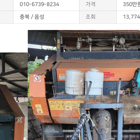
010-6739-8234
가격
350만
충북 / 음성
조회
13,77