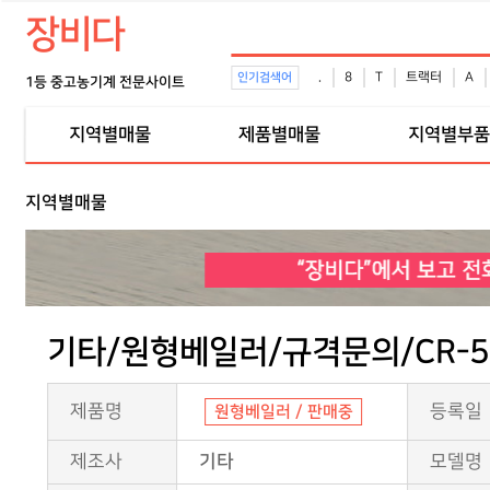
장비다
.
8
T
트랙터
A
인기검색어
1등 중고농기계 전문사이트
지역별매물
제품별매물
지역별부
지역별매물
기타/원형베일러/규격문의/CR-5
제품명
등록일
원형베일러 / 판매중
제조사
기타
모델명