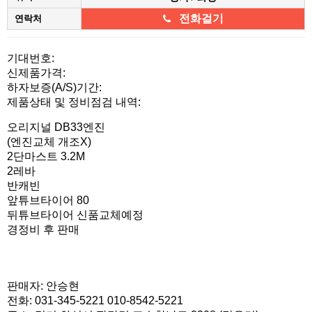
전화걸기
연락처
본문
기대번호:
신제품가격:
하자보증(A/S)기간:
제품상태 및 정비점검 내역:
오리지널 DB33엔진
(엔진교체 개조X)
2단마스트 3.2M
2레바
반캐빈
앞튜브타이어 80
뒤튜브타이어 신품교체예정
경정비 후 판매
판매자: 안승현
전화: 031-345-5221
010-8542-5221