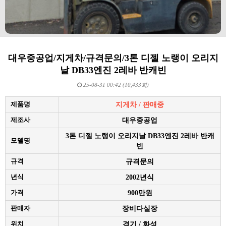
대우중공업/지게차/규격문의/3톤 디젤 노랭이 오리지
날 DB33엔진 2레바 반캐빈
25-08-31 00:42 (10,433회)
제품명
지게차 / 판매중
제조사
대우중공업
3톤 디젤 노랭이 오리지날 DB33엔진 2레바 반캐
모델명
빈
규격
규격문의
년식
2002년식
가격
900만원
판매자
장비다실장
위치
경기 / 화성