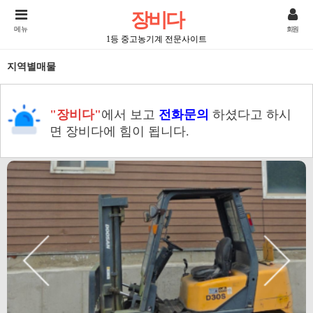
장비다
메뉴
회원
1등 중고농기계 전문사이트
지역별매물
"장비다"
에서 보고
전화문의
하셨다고 하시
면 장비다에 힘이 됩니다.