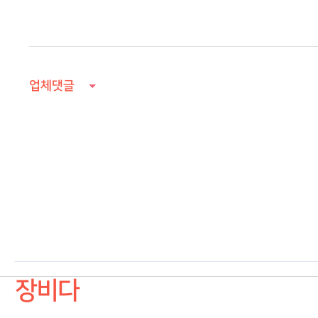
업체댓글
장비다