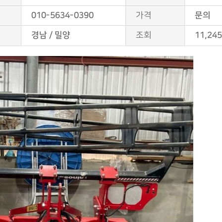
010-5634-0390
가격
문의
경남 / 밀양
조회
11,24