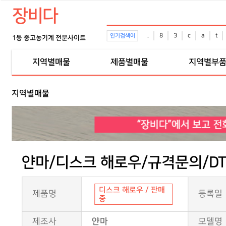
장비다
.
8
3
c
a
t
인기검색어
1등 중고농기계 전문사이트
지역별매물
제품별매물
지역별부
지역별매물
얀마/디스크 해로우/규격문의/DT
디스크 해로우 / 판매
제품명
등록일
중
제조사
얀마
모델명