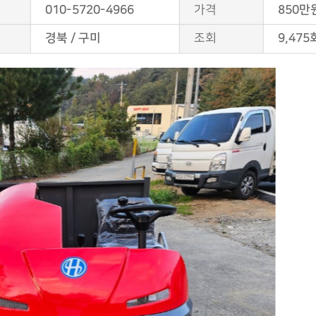
010-5720-4966
가격
850만
경북 / 구미
조회
9,475