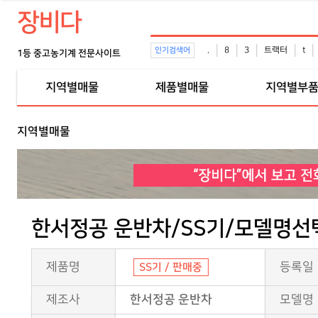
장비다
.
8
3
트랙터
t
인기검색어
1등 중고농기계 전문사이트
지역별매물
제품별매물
지역별부
지역별매물
한서정공 운반차/SS기/모델명선
제품명
등록일
SS기 / 판매중
제조사
한서정공 운반차
모델명