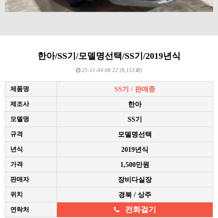
한아/SS기/모델명선택/SS기/2019년식
25-11-04 08:22 (8,153회)
제품명
SS기 / 판매중
제조사
한아
모델명
SS기
규격
모델명선택
년식
2019년식
가격
1,500만원
판매자
장비다실장
위치
경북 / 상주
전화걸기
연락처