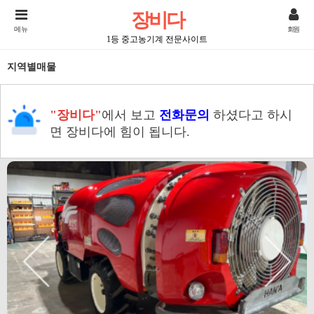
장비다
메뉴
회원
1등 중고농기계 전문사이트
지역별매물
"장비다"
에서 보고
전화문의
하셨다고 하시
면 장비다에 힘이 됩니다.