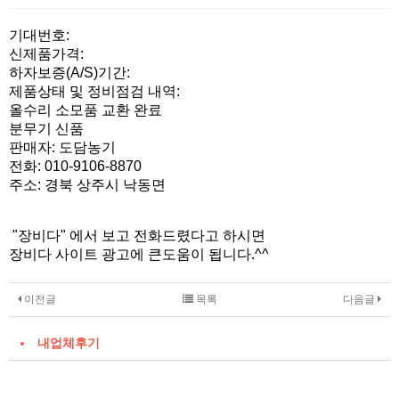
본문
기대번호:
신제품가격:
하자보증(A/S)기간:
제품상태 및 정비점검 내역:
올수리 소모품 교환 완료
분무기 신품
판매자: 도담농기
전화: 010-9106-8870
주소: 경북 상주시 낙동면
"장비다" 에서 보고 전화드렸다고 하시면
장비다 사이트 광고에 큰도움이 됩니다.^^
이전글
목록
다음글
내업체후기