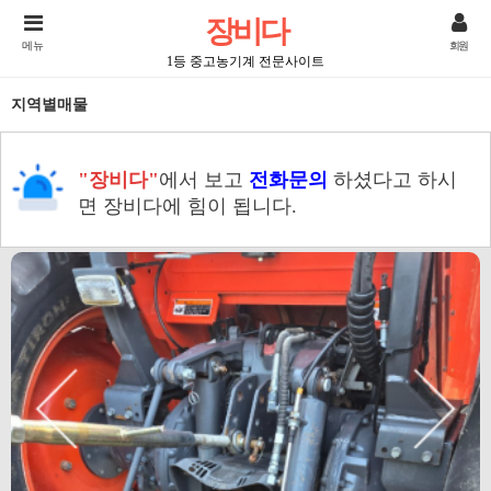
장비다
메뉴
회원
1등 중고농기계 전문사이트
지역별매물
"장비다"
에서 보고
전화문의
하셨다고 하시
면 장비다에 힘이 됩니다.