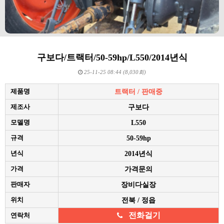
구보다/트랙터/50-59hp/L550/2014년식
25-11-25 08:44 (8,030회)
제품명
트랙터 / 판매중
제조사
구보다
모델명
L550
규격
50-59hp
년식
2014년식
가격
가격문의
판매자
장비다실장
위치
전북 / 정읍
전화걸기
연락처