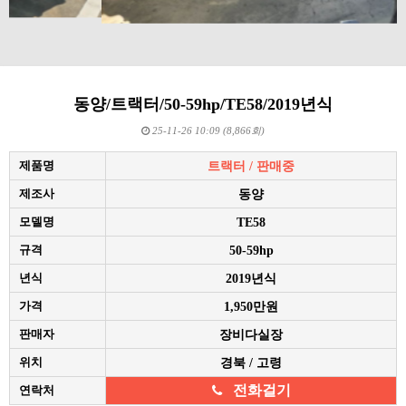
동양/트랙터/50-59hp/TE58/2019년식
25-11-26 10:09 (8,866회)
제품명
트랙터 / 판매중
제조사
동양
모델명
TE58
규격
50-59hp
년식
2019년식
가격
1,950만원
판매자
장비다실장
위치
경북 / 고령
전화걸기
연락처