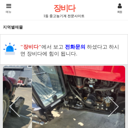
장비다
메뉴
회원
1등 중고농기계 전문사이트
지역별매물
"장비다"
에서 보고
전화문의
하셨다고 하시
면 장비다에 힘이 됩니다.