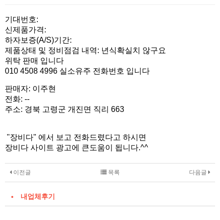
본문
기대번호:
신제품가격:
하자보증(A/S)기간:
제품상태 및 정비점검 내역: 년식확실치 않구요
위탁 판매 입니다
010 4508 4996 실소유주 전화번호 입니다
판매자: 이주현
전화: --
주소: 경북 고령군 개진면 직리 663
"장비다" 에서 보고 전화드렸다고 하시면
장비다 사이트 광고에 큰도움이 됩니다.^^
이전글
목록
다음글
내업체후기