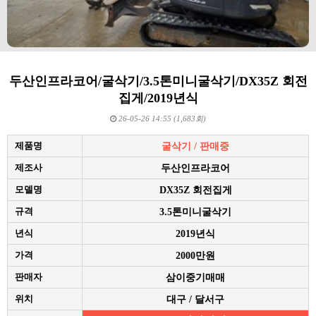
두산인프라코어/굴삭기/3.5톤미니굴삭기/DX35Z 회전
집게/2019년식
26-05-26 14:55 (1,683회)
제품명
굴삭기 / 판매중
제조사
두산인프라코어
모델명
DX35Z 회전집게
규격
3.5톤미니굴삭기
년식
2019년식
가격
2000만원
판매자
삼이중기매매
위치
대구 / 달서구