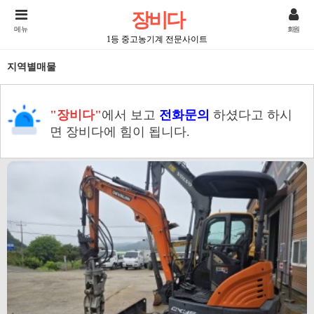
장비다
메뉴
회원
1등 중고농기계 전문사이트
지역별매물
"장비다"
에서 보고
전화문의
하셨다고 하시
면 장비다에 힘이 됩니다.