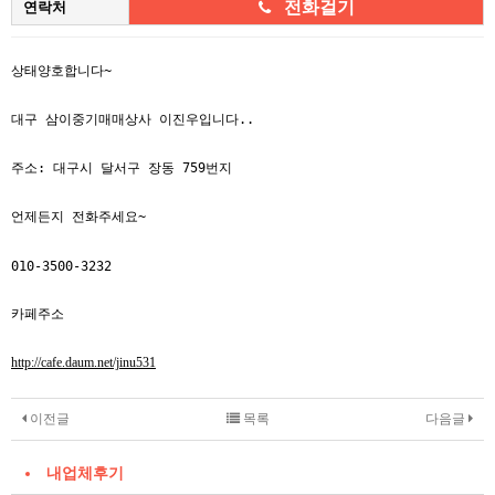
전화걸기
연락처
본문
상태양호합니다~
대구 삼이중기매매상사 이진우입니다..
주소: 대구시 달서구 장동 759번지
언제든지 전화주세요~
010-3500-3232
카페주소
http://cafe.daum.net/jinu531
이전글
목록
다음글
내업체후기