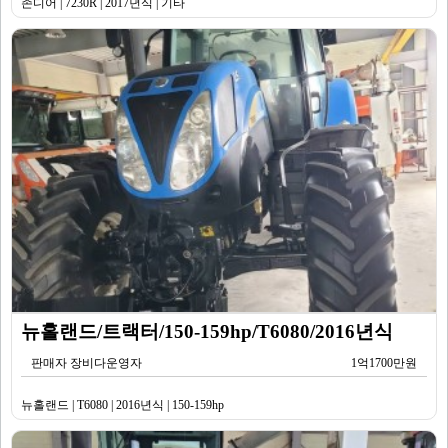
존디어 | 7230R | 2017년식 | 기타
뉴홀랜드/트랙터/150-159hp/T6080/2016년식
판매자 장비다운영자
1억1700만원
뉴홀랜드 | T6080 | 2016년식 | 150-159hp