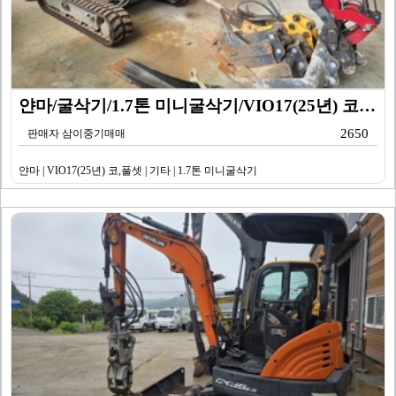
얀마/굴삭기/1.7톤 미니굴삭기/VIO17(25년) 코…
2650
판매자 삼이중기매매
얀마 | VIO17(25년) 코,풀셋 | 기타 | 1.7톤 미니굴삭기