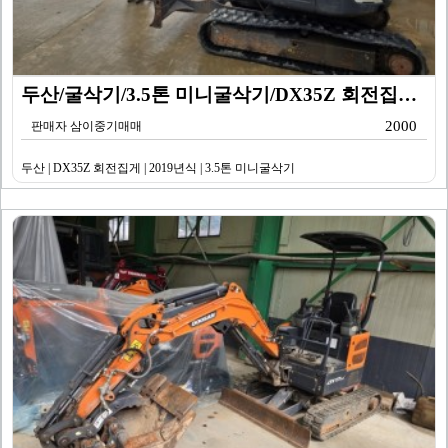
두산/굴삭기/3.5톤 미니굴삭기/DX35Z 회전집게/2…
2000
판매자 삼이중기매매
두산 | DX35Z 회전집게 | 2019년식 | 3.5톤 미니굴삭기