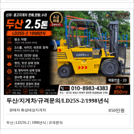
두산/지게차/규격문의/LD25S-2/1998년식
판매자 화성태성지게차
850만원
두산 | LD25S-2 | 1998년식 | 규격문의