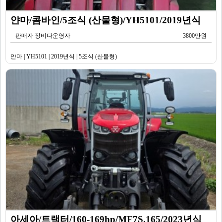
얀마/콤바인/5조식 (산물형)/YH5101/2019년식
판매자 장비다운영자
3800만원
얀마 | YH5101 | 2019년식 | 5조식 (산물형)
아세아/트랙터/160-169hp/MF7S.165/2023년식