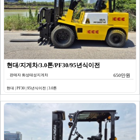
현대/지게차/3.0톤/PF30/95년식이전
판매자 화성태성지게차
650만원
현대 | PF30 | 95년식이전 | 3.0톤