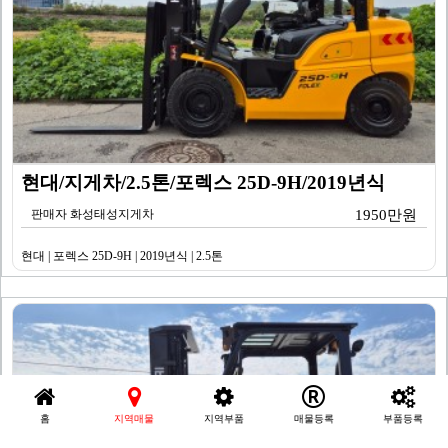
현대/지게차/2.5톤/포렉스 25D-9H/2019년식
판매자 화성태성지게차
1950만원
현대 | 포렉스 25D-9H | 2019년식 | 2.5톤
홈
지역매물
지역부품
매물등록
부품등록