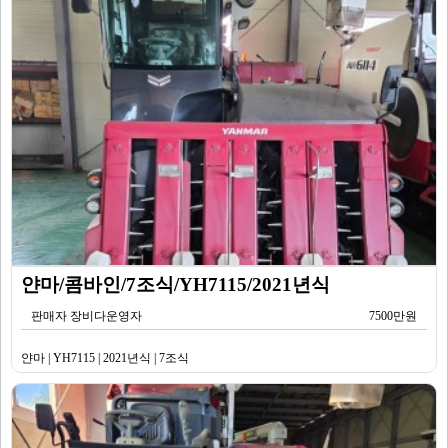
얀마/콤바인/7조식/YH7115/2021년식
판매자 장비다운영자
7500만원
얀마 | YH7115 | 2021년식 | 7조식