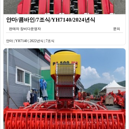
얀마/콤바인/7조식/YH7140/2024년식
판매자 장비다운영자
문의
얀마 | YH7140 | 2022년식 | 7조식