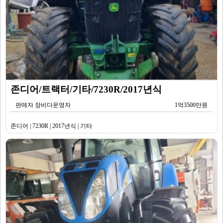
존디어/트랙터/기타/7230R/2017년식
판매자 장비다운영자
1억3500만원
존디어 | 7230R | 2017년식 | 기타