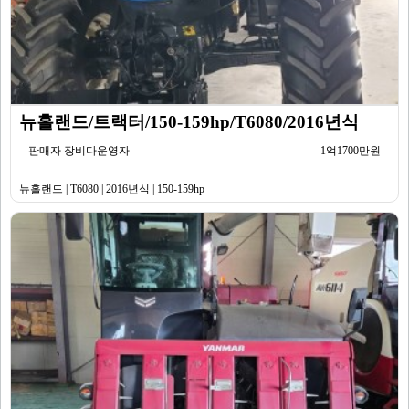
뉴홀랜드/트랙터/150-159hp/T6080/2016년식
판매자 장비다운영자
1억1700만원
뉴홀랜드 | T6080 | 2016년식 | 150-159hp