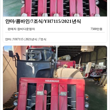
얀마/콤바인/7조식/YH7115/2021년식
판매자 장비다운영자
7500만원
얀마 | YH7115 | 2021년식 | 7조식