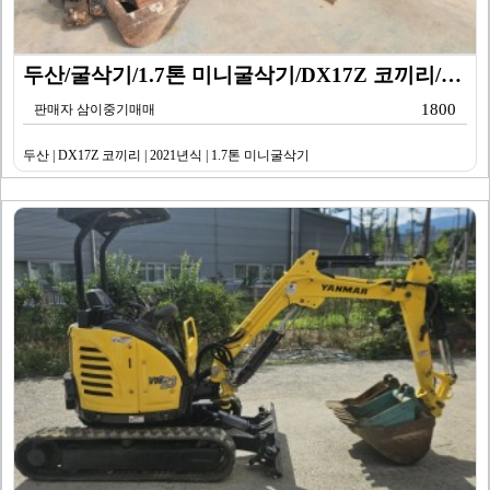
두산/굴삭기/1.7톤 미니굴삭기/DX17Z 코끼리/20…
1800
판매자 삼이중기매매
두산 | DX17Z 코끼리 | 2021년식 | 1.7톤 미니굴삭기