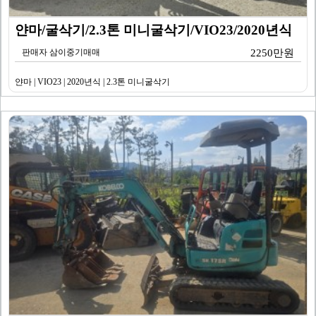
얀마/굴삭기/2.3톤 미니굴삭기/VIO23/2020년식
판매자 삼이중기매매
2250만원
얀마 | VIO23 | 2020년식 | 2.3톤 미니굴삭기