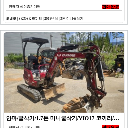
판매자 삼이중기매매
판매완료
코벨코 | SK30SR 코끼리 | 2018년식 | 3톤 미니굴삭기
얀마/굴삭기/1.7톤 미니굴삭기/VIO17 코끼리/20…
판매자 삼이중기매매
판매완료