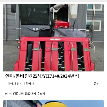
얀마/콤바인/7조식/YH7140/2024년식
판매자 장비다운영자
문의
얀마 | YH7140 | 2022년식 | 7조식