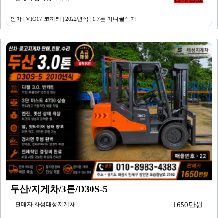
얀마 | VIO17 코끼리 | 2022년식 | 1.7톤 미니굴삭기
두산/지게차/3톤/D30S-5
판매자 화성태성지게차
1650만원