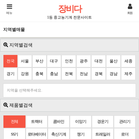
장비다
메뉴
회원
1등 중고농기계 전문사이트
지역별매물
지역별검색
전국
서울
부산
대구
인천
광주
대전
울산
세종
경기
강원
충북
충남
전북
전남
경북
경남
제주
지역을 선택해주세요.
제품별검색
전체
트랙터
콤바인
이앙기
경운기
관리기
SS기
로타베이터
축산기계
쟁기
트레일러
로더