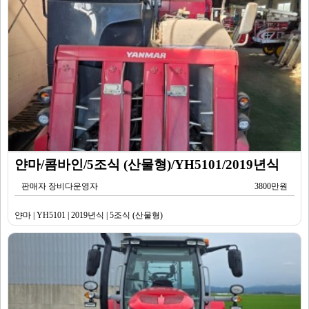
얀마/콤바인/5조식 (산물형)/YH5101/2019년식
판매자 장비다운영자
3800만원
얀마 | YH5101 | 2019년식 | 5조식 (산물형)