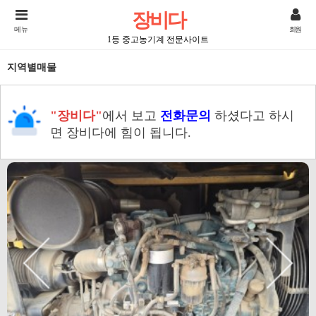
장비다
메뉴
회원
1등 중고농기계 전문사이트
지역별매물
"장비다"
에서 보고
전화문의
하셨다고 하시
면 장비다에 힘이 됩니다.