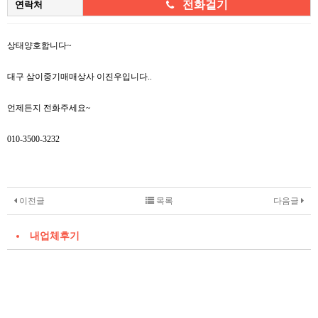
전화걸기
연락처
본문
상태양호합니다~
대구 삼이중기매매상사 이진우입니다..
언제든지 전화주세요~
010-3500-3232
이전글
목록
다음글
내업체후기