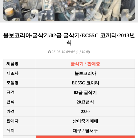
볼보코리아/굴삭기/02급 굴삭기/EC55C 코끼리/2013년
식
26-06-10 09:04 (1,310회)
제품명
굴삭기 / 판매중
제조사
볼보코리아
모델명
EC55C 코끼리
규격
02급 굴삭기
년식
2013년식
가격
2250
판매자
삼이중기매매
위치
대구 / 달서구