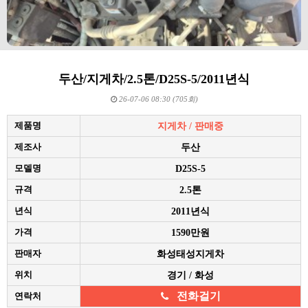
두산/지게차/2.5톤/D25S-5/2011년식
26-07-06 08:30 (705회)
제품명
지게차 / 판매중
제조사
두산
모델명
D25S-5
규격
2.5톤
년식
2011년식
가격
1590만원
판매자
화성태성지게차
위치
경기 / 화성
전화걸기
연락처