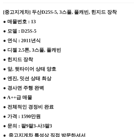
본문
[중고지게차] 두산D25S-5, 3스풀, 풀캐빈, 힌지드 장착
● 매물번호 : 13
● 모델 : D25S-5
● 연식 : 2011년식
● 디젤 2.5톤, 3스풀, 풀캐빈
● 힌지드 장착
● 앞, 뒷타이어 상태 양호
● 엔진, 밋션 상태 최상
● 경사면 주행 완벽
● A++급 매물
● 전체적인 경정비 완료
● 가격 : 1590만원
● 문의 : 팔9팔3-사3팔3
● 중고지게차 특성상 직접 방문하셔서