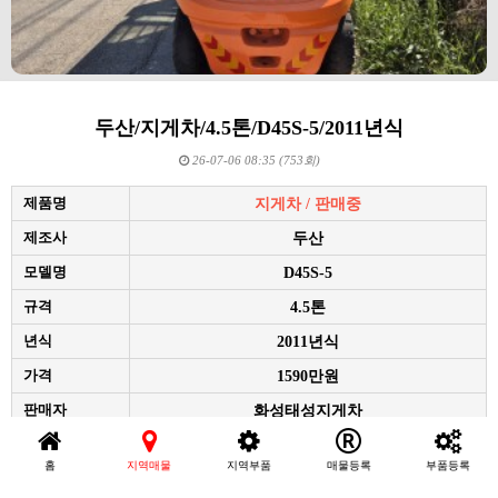
두산/지게차/4.5톤/D45S-5/2011년식
26-07-06 08:35 (753회)
제품명
지게차 / 판매중
제조사
두산
모델명
D45S-5
규격
4.5톤
년식
2011년식
가격
1590만원
판매자
화성태성지게차
위치
경기 / 화성
홈
지역매물
지역부품
매물등록
부품등록
전화걸기
연락처