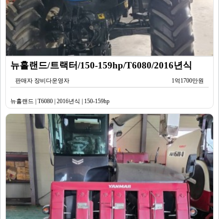
뉴홀랜드/트랙터/150-159hp/T6080/2016년식
판매자 장비다운영자
1억1700만원
뉴홀랜드 | T6080 | 2016년식 | 150-159hp