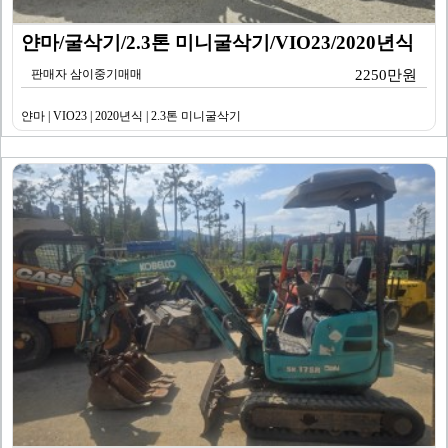
얀마/굴삭기/2.3톤 미니굴삭기/VIO23/2020년식
판매자 삼이중기매매
2250만원
얀마 | VIO23 | 2020년식 | 2.3톤 미니굴삭기