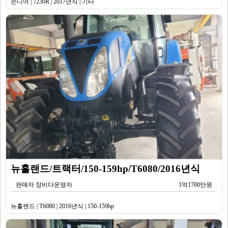
존디어 | 7230R | 2017년식 | 기타
뉴홀랜드/트랙터/150-159hp/T6080/2016년식
판매자 장비다운영자
1억1700만원
뉴홀랜드 | T6080 | 2016년식 | 150-159hp