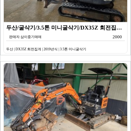
두산/굴삭기/3.5톤 미니굴삭기/DX35Z 회전집게/2…
2000
판매자 삼이중기매매
두산 | DX35Z 회전집게 | 2019년식 | 3.5톤 미니굴삭기