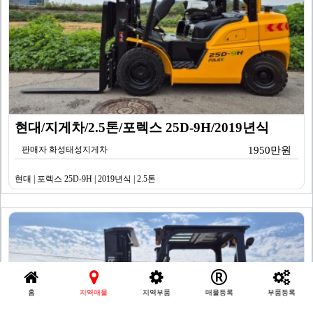
현대/지게차/2.5톤/포렉스 25D-9H/2019년식
판매자 화성태성지게차
1950만원
현대 | 포렉스 25D-9H | 2019년식 | 2.5톤
홈
지역매물
지역부품
매물등록
부품등록