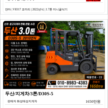
얀마 | VIO17 코끼리 | 2022년식 | 1.7톤 미니굴삭기
두산/지게차/3톤/D30S-5
판매자 화성태성지게차
1650만원