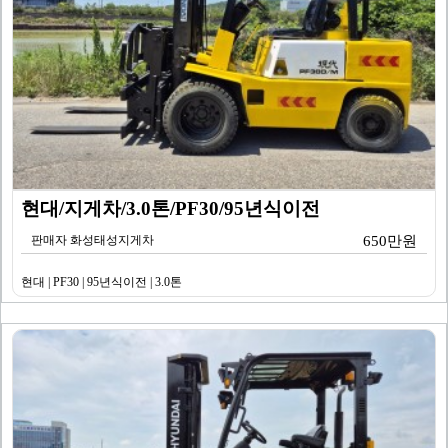
현대/지게차/3.0톤/PF30/95년식이전
판매자 화성태성지게차
650만원
현대 | PF30 | 95년식이전 | 3.0톤