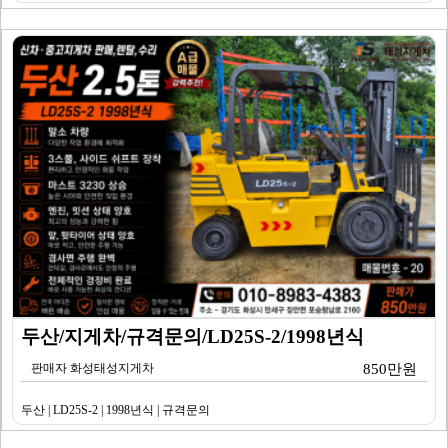
두산/지게차/규격문의/LD25S-2/1998년식
판매자 화성태성지게차
850만원
두산 | LD25S-2 | 1998년식 | 규격문의