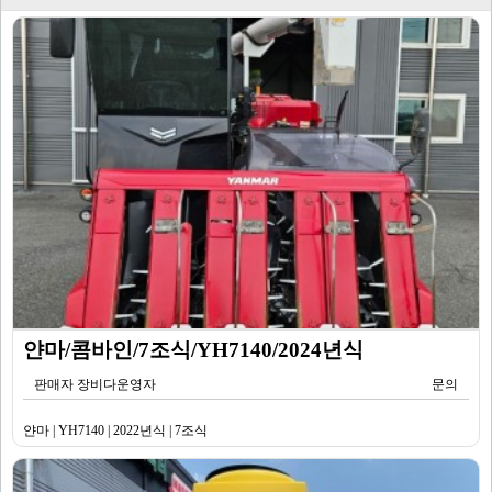
얀마/콤바인/7조식/YH7140/2024년식
판매자 장비다운영자
문의
얀마 | YH7140 | 2022년식 | 7조식