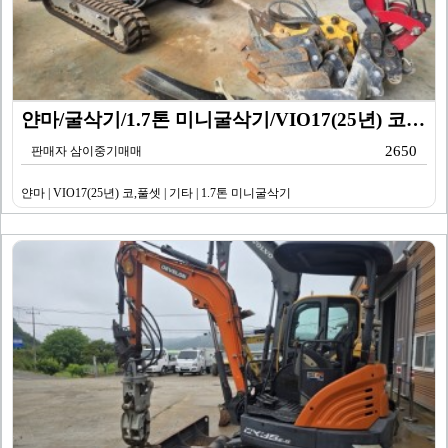
얀마/굴삭기/1.7톤 미니굴삭기/VIO17(25년) 코…
2650
판매자 삼이중기매매
얀마 | VIO17(25년) 코,풀셋 | 기타 | 1.7톤 미니굴삭기