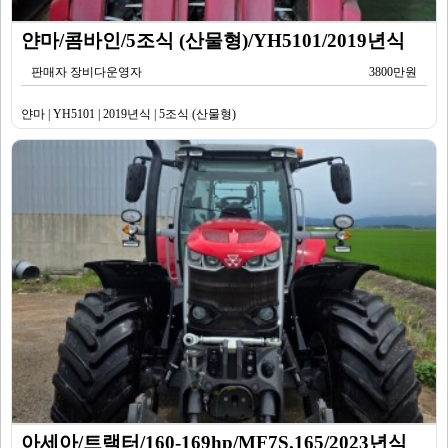
얀마/콤바인/5조식 (산물형)/YH5101/2019년식
판매자 장비다운영자
3800만원
얀마 | YH5101 | 2019년식 | 5조식 (산물형)
아세아/트랙터/160-169hp/MF7S.165/2023년식