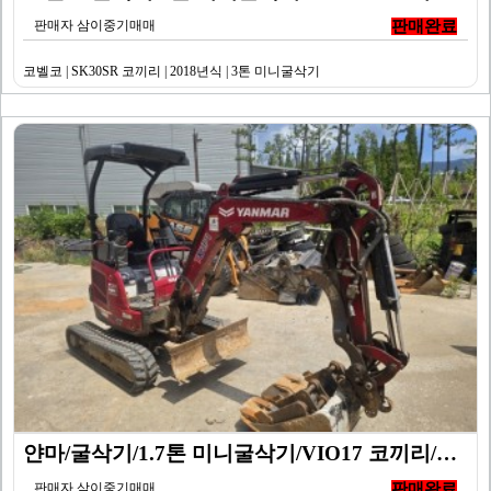
판매자 삼이중기매매
판매완료
코벨코 | SK30SR 코끼리 | 2018년식 | 3톤 미니굴삭기
얀마/굴삭기/1.7톤 미니굴삭기/VIO17 코끼리/20…
판매자 삼이중기매매
판매완료