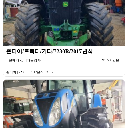
존디어/트랙터/기타/7230R/2017년식
판매자 장비다운영자
1억3500만원
존디어 | 7230R | 2017년식 | 기타