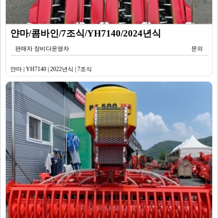
얀마/콤바인/7조식/YH7140/2024년식
판매자 장비다운영자
문의
얀마 | YH7140 | 2022년식 | 7조식