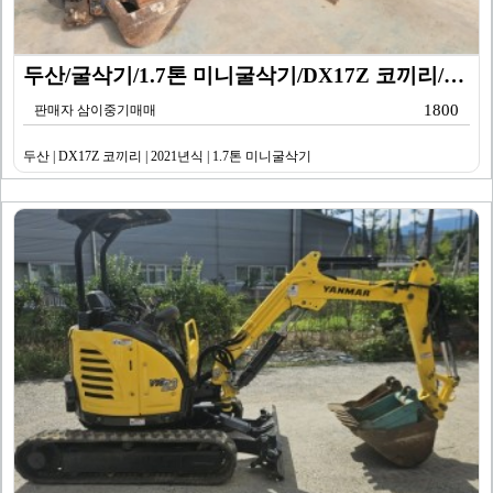
두산/굴삭기/1.7톤 미니굴삭기/DX17Z 코끼리/20…
1800
판매자 삼이중기매매
두산 | DX17Z 코끼리 | 2021년식 | 1.7톤 미니굴삭기