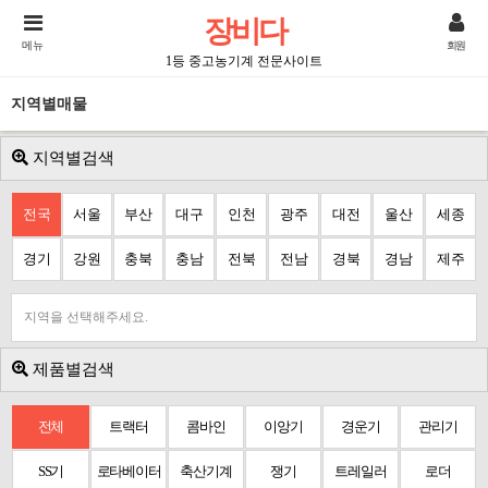
장비다
메뉴
회원
1등 중고농기계 전문사이트
지역별매물
지역별검색
전국
서울
부산
대구
인천
광주
대전
울산
세종
경기
강원
충북
충남
전북
전남
경북
경남
제주
지역을 선택해주세요.
제품별검색
전체
트랙터
콤바인
이앙기
경운기
관리기
SS기
로타베이터
축산기계
쟁기
트레일러
로더