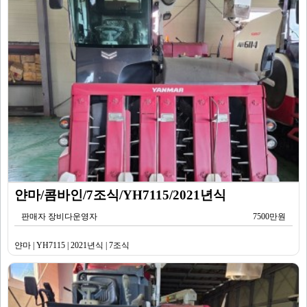
얀마/콤바인/7조식/YH7115/2021년식
판매자 장비다운영자
7500만원
얀마 | YH7115 | 2021년식 | 7조식