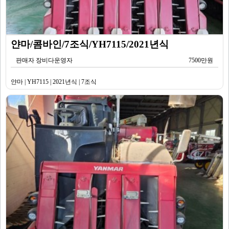
얀마/콤바인/7조식/YH7115/2021년식
판매자 장비다운영자
7500만원
얀마 | YH7115 | 2021년식 | 7조식