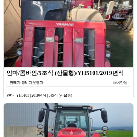
얀마/콤바인/5조식 (산물형)/YH5101/2019년식
판매자 장비다운영자
3800만원
얀마 | YH5101 | 2019년식 | 5조식 (산물형)