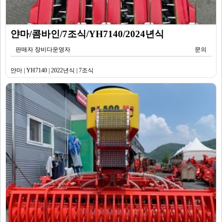
얀마/콤바인/7조식/YH7140/2024년식
판매자 장비다운영자
문의
얀마 | YH7140 | 2022년식 | 7조식