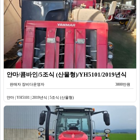
얀마/콤바인/5조식 (산물형)/YH5101/2019년식
판매자 장비다운영자
3800만원
얀마 | YH5101 | 2019년식 | 5조식 (산물형)