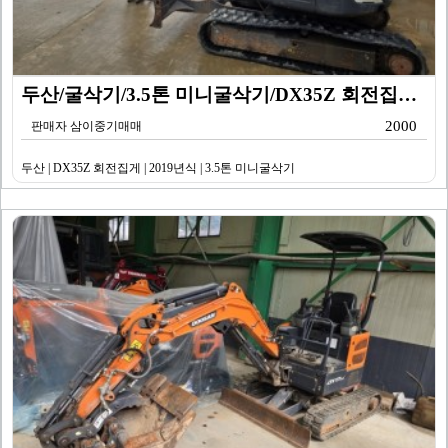
두산/굴삭기/3.5톤 미니굴삭기/DX35Z 회전집게/2…
2000
판매자 삼이중기매매
두산 | DX35Z 회전집게 | 2019년식 | 3.5톤 미니굴삭기