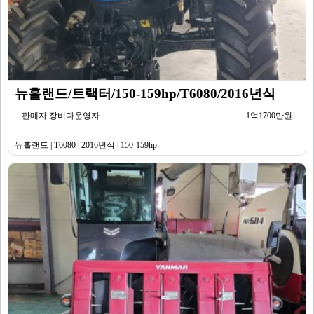
뉴홀랜드/트랙터/150-159hp/T6080/2016년식
판매자 장비다운영자
1억1700만원
뉴홀랜드 | T6080 | 2016년식 | 150-159hp