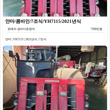
얀마/콤바인/7조식/YH7115/2021년식
판매자 장비다운영자
7500만원
얀마 | YH7115 | 2021년식 | 7조식