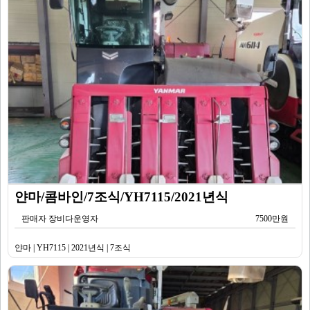
얀마/콤바인/7조식/YH7115/2021년식
판매자 장비다운영자
7500만원
얀마 | YH7115 | 2021년식 | 7조식