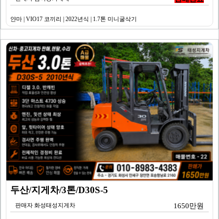
얀마 | VIO17 코끼리 | 2022년식 | 1.7톤 미니굴삭기
두산/지게차/3톤/D30S-5
판매자 화성태성지게차
1650만원