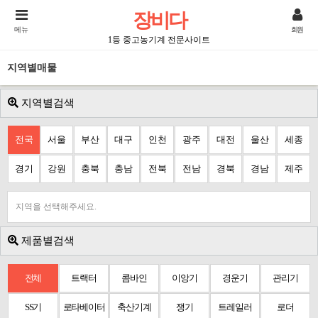
장비다
메뉴
회원
1등 중고농기계 전문사이트
지역별매물
지역별검색
전국
서울
부산
대구
인천
광주
대전
울산
세종
경기
강원
충북
충남
전북
전남
경북
경남
제주
지역을 선택해주세요.
제품별검색
전체
트랙터
콤바인
이앙기
경운기
관리기
SS기
로타베이터
축산기계
쟁기
트레일러
로더