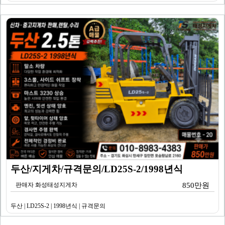
두산/지게차/규격문의/LD25S-2/1998년식
판매자 화성태성지게차
850만원
두산 | LD25S-2 | 1998년식 | 규격문의