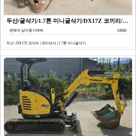
두산/굴삭기/1.7톤 미니굴삭기/DX17Z 코끼리/20…
1800
판매자 삼이중기매매
두산 | DX17Z 코끼리 | 2021년식 | 1.7톤 미니굴삭기