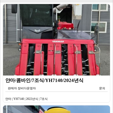
얀마/콤바인/7조식/YH7140/2024년식
판매자 장비다운영자
문의
얀마 | YH7140 | 2022년식 | 7조식