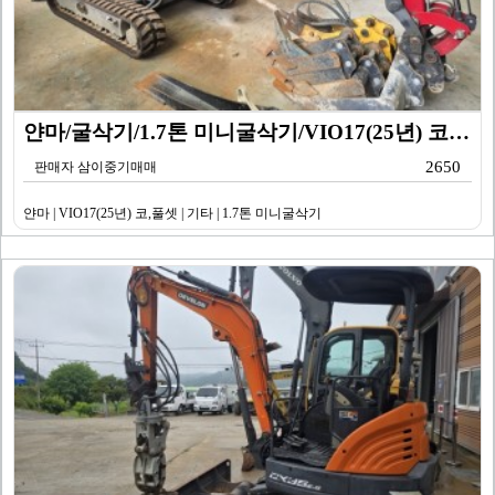
얀마/굴삭기/1.7톤 미니굴삭기/VIO17(25년) 코…
2650
판매자 삼이중기매매
얀마 | VIO17(25년) 코,풀셋 | 기타 | 1.7톤 미니굴삭기