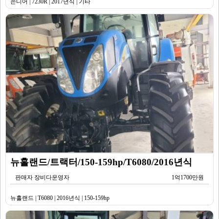
존디어 | 7230R | 2017년식 | 기타
뉴홀랜드/트랙터/150-159hp/T6080/2016년식
판매자 장비다운영자
1억1700만원
뉴홀랜드 | T6080 | 2016년식 | 150-159hp