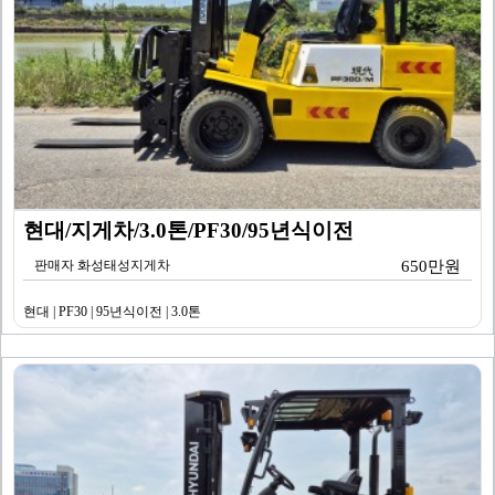
현대/지게차/3.0톤/PF30/95년식이전
판매자 화성태성지게차
650만원
현대 | PF30 | 95년식이전 | 3.0톤