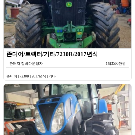
존디어/트랙터/기타/7230R/2017년식
판매자 장비다운영자
1억3500만원
존디어 | 7230R | 2017년식 | 기타