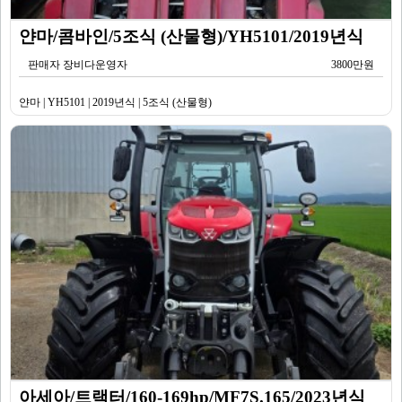
얀마/콤바인/5조식 (산물형)/YH5101/2019년식
판매자 장비다운영자
3800만원
얀마 | YH5101 | 2019년식 | 5조식 (산물형)
아세아/트랙터/160-169hp/MF7S.165/2023년식