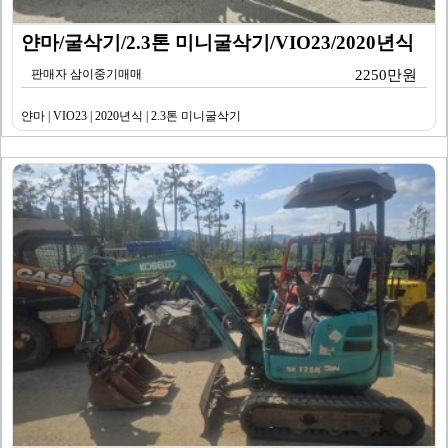
얀마/굴삭기/2.3톤 미니굴삭기/VIO23/2020년식
판매자 삼이중기매매
2250만원
얀마 | VIO23 | 2020년식 | 2.3톤 미니굴삭기