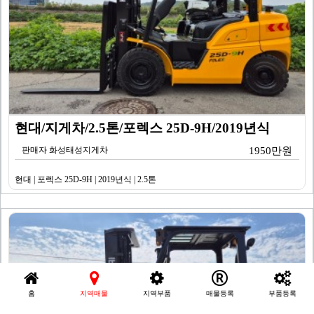
현대/지게차/2.5톤/포렉스 25D-9H/2019년식
판매자 화성태성지게차
1950만원
현대 | 포렉스 25D-9H | 2019년식 | 2.5톤
홈
지역매물
지역부품
매물등록
부품등록