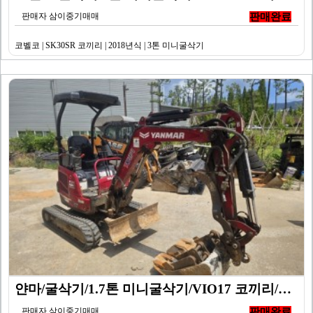
판매자 삼이중기매매
판매완료
코벨코 | SK30SR 코끼리 | 2018년식 | 3톤 미니굴삭기
얀마/굴삭기/1.7톤 미니굴삭기/VIO17 코끼리/20…
판매자 삼이중기매매
판매완료