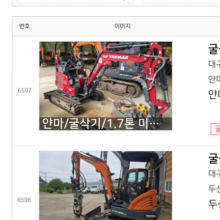
번호
이미지
굴
대구
얀마
6597
얀
얀마/굴삭기/1.7톤 미니굴삭기/VIO17(25년) 코,풀셋
굴
대구
두산
6596
두