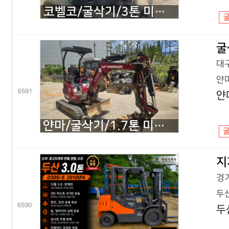
코벨코/굴삭기/3톤 미니굴삭기/SK30SR 코끼리/2018년식
굴
대구
얀마
6591
얀
얀마/굴삭기/1.7톤 미니굴삭기/VIO17 코끼리/2022년식
지
경기
두산
6590
두