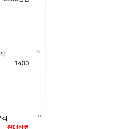
98
년식
1400
133
년식
판매완료