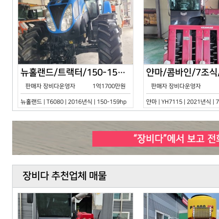
뉴홀랜드/트랙터/150-159hp/T6080/2016년식
판매자 장비다운영자
1억1700만원
판매자 장비다운영자
뉴홀랜드 | T6080 | 2016년식 | 150-159hp
얀마 | YH7115 | 2021년식 |
장비다 추천업체 매물