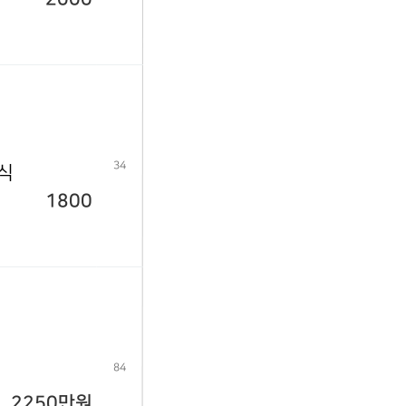
34
년식
1800
84
2250만원