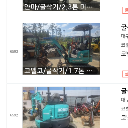
얀마/굴삭기/2.3톤 미니굴삭기/VIO23/2020년식
굴
대구
코벨
6593
코
코벨코/굴삭기/1.7톤 미니굴삭기/SK17 코끼리/2016년식
굴
대구
코벨
6592
코