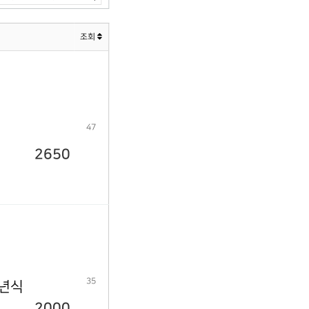
조회
47
2650
35
9년식
2000