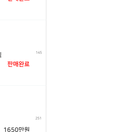
145
식
판매완료
251
1650만원