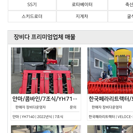
SS기
로타베이터
축
스키드로더
지게차
굴
장비다 프리미엄업체 매물
얀마/콤바인/7조식/YH7140/2024년식
판매자 장비다운영자
문의
판매자 장비다운영자
얀마 | YH7140 | 2022년식 | 7조식
한국페라리트랙터 | VELOCE-30