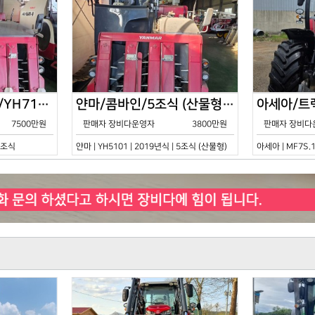
얀마/콤바인/7조식/YH7115/2021년식
얀마/콤바인/5조식 (산물형)/YH5101/2019년식
7500만원
판매자 장비다운영자
3800만원
판매자 장비다
 7조식
얀마 | YH5101 | 2019년식 | 5조식 (산물형)
아세아 | MF7S.1