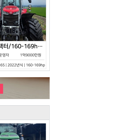
아세아/트랙터/160-169hp/MF7S.165/2023년식
운영자
1억9000만원
65 | 2022년식 | 160-169hp