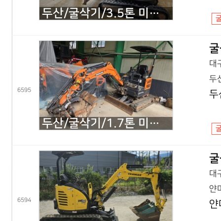
두산/굴삭기/3.5톤 미니굴삭기/DX35Z 회전집게/2019년식
굴
대구
두산
6595
두
두산/굴삭기/1.7톤 미니굴삭기/DX17Z 코끼리/2021년식
굴
대구
얀마
6594
얀