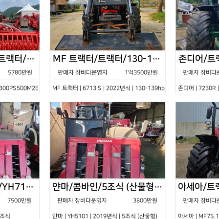
한국페라리트랙터/트랙터/기타/VELOCE-300PS500M2E/2022년식
MF 트랙터/트랙터/130-139hp/6713 S/2022년식
5780만원
판매자 장비다운영자
1억3500만원
판매자 장비다
0PS500M2E | 2022년식 | 기타
MF 트랙터 | 6713 S | 2022년식 | 130-139hp
존디어 | 7230R 
얀마/콤바인/7조식/YH7115/2021년식
얀마/콤바인/5조식 (산물형)/YH5101/2019년식
7500만원
판매자 장비다운영자
3800만원
판매자 장비다
 7조식
얀마 | YH5101 | 2019년식 | 5조식 (산물형)
아세아 | MF7S.1