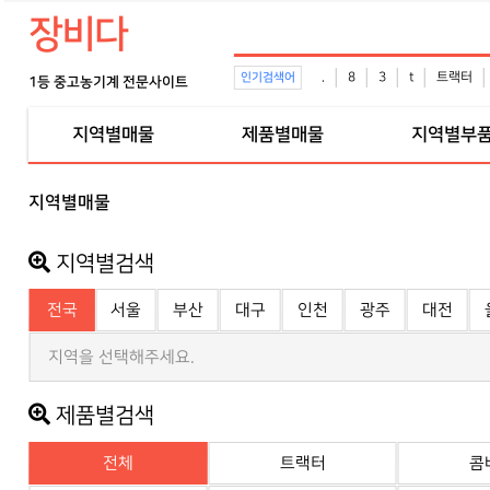
장비다
.
8
3
t
트랙터
인기검색어
1등 중고농기계 전문사이트
지역별매물
제품별매물
지역별부
지역별매물
지역별검색
전국
서울
부산
대구
인천
광주
대전
지역을 선택해주세요.
제품별검색
전체
트랙터
콤