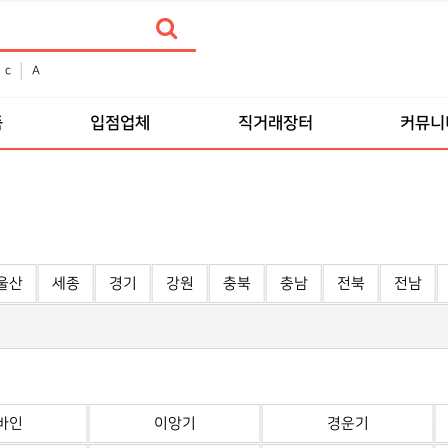
c
A
품
입점업체
직거래장터
커뮤니
울산
세종
경기
강원
충북
충남
전북
전남
바인
이앙기
경운기