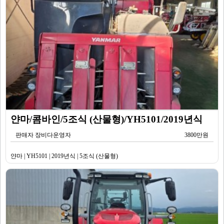
얀마/콤바인/5조식 (산물형)/YH5101/2019년식
판매자 장비다운영자
3800만원
얀마 | YH5101 | 2019년식 | 5조식 (산물형)