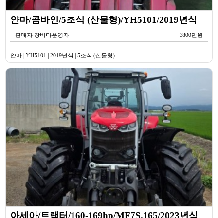
얀마/콤바인/5조식 (산물형)/YH5101/2019년식
판매자 장비다운영자
3800만원
얀마 | YH5101 | 2019년식 | 5조식 (산물형)
아세아/트랙터/160-169hp/MF7S.165/2023년식