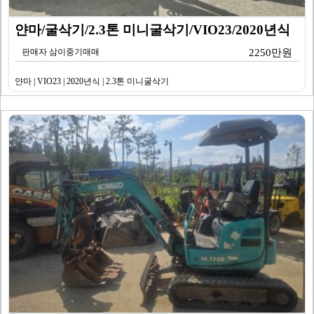
얀마/굴삭기/2.3톤 미니굴삭기/VIO23/2020년식
판매자 삼이중기매매
2250만원
얀마 | VIO23 | 2020년식 | 2.3톤 미니굴삭기