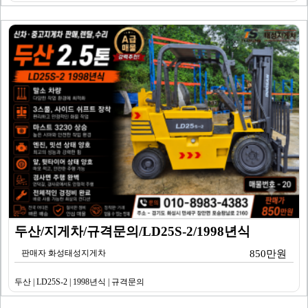
두산/지게차/규격문의/LD25S-2/1998년식
판매자 화성태성지게차
850만원
두산 | LD25S-2 | 1998년식 | 규격문의