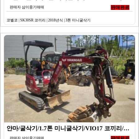
판매자 삼이중기매매
판매완료
코벨코 | SK30SR 코끼리 | 2018년식 | 3톤 미니굴삭기
얀마/굴삭기/1.7톤 미니굴삭기/VIO17 코끼리/20…
판매자 삼이중기매매
판매완료