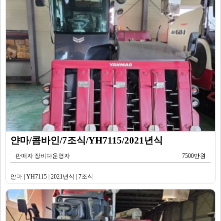
얀마/콤바인/7조식/YH7115/2021년식
판매자 장비다운영자
7500만원
얀마 | YH7115 | 2021년식 | 7조식