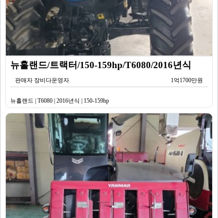
뉴홀랜드/트랙터/150-159hp/T6080/2016년식
판매자 장비다운영자
1억1700만원
뉴홀랜드 | T6080 | 2016년식 | 150-159hp