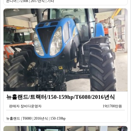
존디어 | 7230R | 2017년식 | 기타
뉴홀랜드/트랙터/150-159hp/T6080/2016년식
판매자 장비다운영자
1억1700만원
뉴홀랜드 | T6080 | 2016년식 | 150-159hp