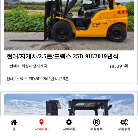
현대/지게차/2.5톤/포렉스 25D-9H/2019년식
판매자 화성태성지게차
1950만원
현대 | 포렉스 25D-9H | 2019년식 | 2.5톤
홈
지역매물
지역부품
매물등록
부품등록