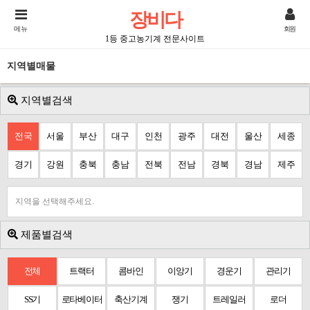
장비다
메뉴
회원
1등 중고농기계 전문사이트
지역별매물
지역별검색
전국
서울
부산
대구
인천
광주
대전
울산
세종
경기
강원
충북
충남
전북
전남
경북
경남
제주
지역을 선택해주세요.
제품별검색
전체
트랙터
콤바인
이앙기
경운기
관리기
SS기
로타베이터
축산기계
쟁기
트레일러
로더