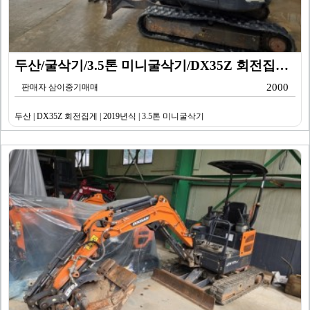
두산/굴삭기/3.5톤 미니굴삭기/DX35Z 회전집게/2…
2000
판매자 삼이중기매매
두산 | DX35Z 회전집게 | 2019년식 | 3.5톤 미니굴삭기