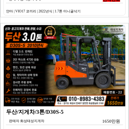
얀마 | VIO17 코끼리 | 2022년식 | 1.7톤 미니굴삭기
두산/지게차/3톤/D30S-5
판매자 화성태성지게차
1650만원