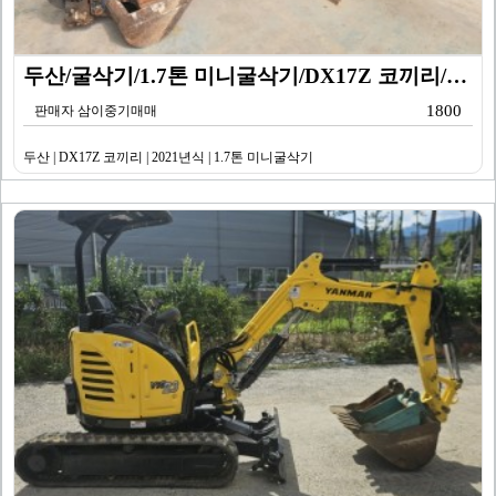
두산/굴삭기/1.7톤 미니굴삭기/DX17Z 코끼리/20…
1800
판매자 삼이중기매매
두산 | DX17Z 코끼리 | 2021년식 | 1.7톤 미니굴삭기