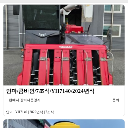
얀마/콤바인/7조식/YH7140/2024년식
판매자 장비다운영자
문의
얀마 | YH7140 | 2022년식 | 7조식