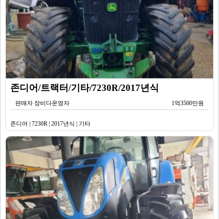
존디어/트랙터/기타/7230R/2017년식
판매자 장비다운영자
1억3500만원
존디어 | 7230R | 2017년식 | 기타