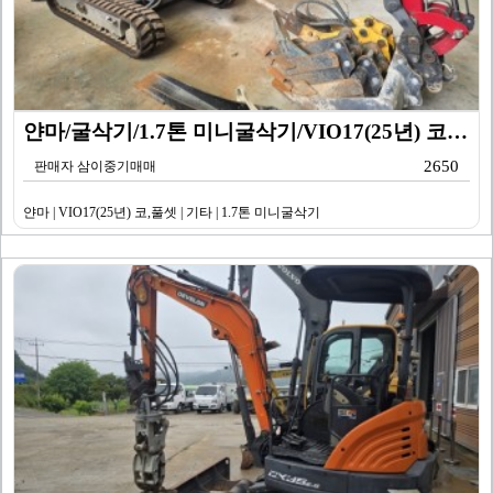
얀마/굴삭기/1.7톤 미니굴삭기/VIO17(25년) 코…
2650
판매자 삼이중기매매
얀마 | VIO17(25년) 코,풀셋 | 기타 | 1.7톤 미니굴삭기