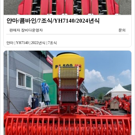
얀마/콤바인/7조식/YH7140/2024년식
판매자 장비다운영자
문의
얀마 | YH7140 | 2022년식 | 7조식