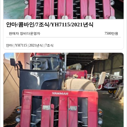
얀마/콤바인/7조식/YH7115/2021년식
판매자 장비다운영자
7500만원
얀마 | YH7115 | 2021년식 | 7조식