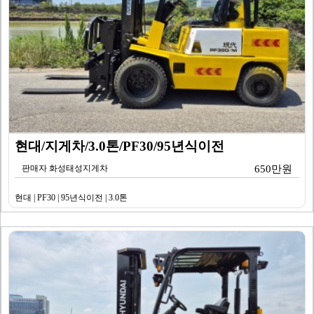
현대/지게차/3.0톤/PF30/95년식이전
판매자 화성태성지게차
650만원
현대 | PF30 | 95년식이전 | 3.0톤