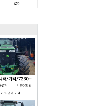
로더
존디어/트랙터/기타/7230R/2017년식
운영자
1억3500만원
| 2017년식 | 기타