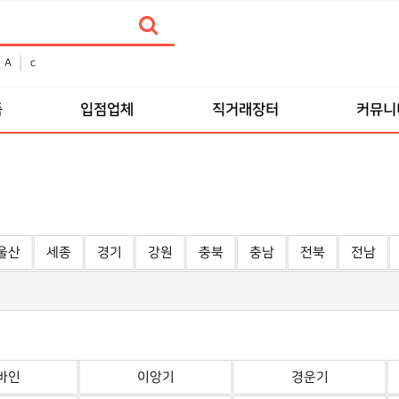
A
c
품
입점업체
직거래장터
커뮤니
울산
세종
경기
강원
충북
충남
전북
전남
바인
이앙기
경운기