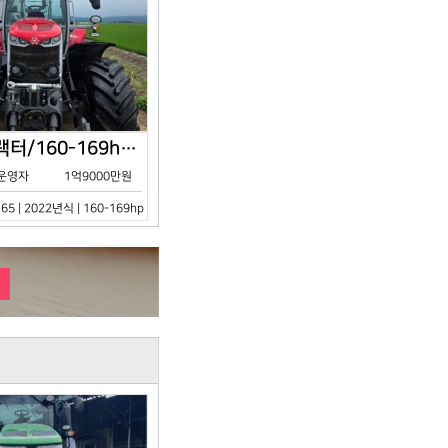
아세아/트랙터/160-169hp/MF7S.165/2023년식
운영자
1억9000만원
65 | 2022년식 | 160-169hp