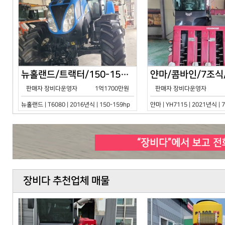
뉴홀랜드/트랙터/150-159hp/T6080/2016년식
판매자 장비다운영자
1억1700만원
판매자 장비다운영자
뉴홀랜드 | T6080 | 2016년식 | 150-159hp
얀마 | YH7115 | 2021년식 |
장비다 추천업체 매물