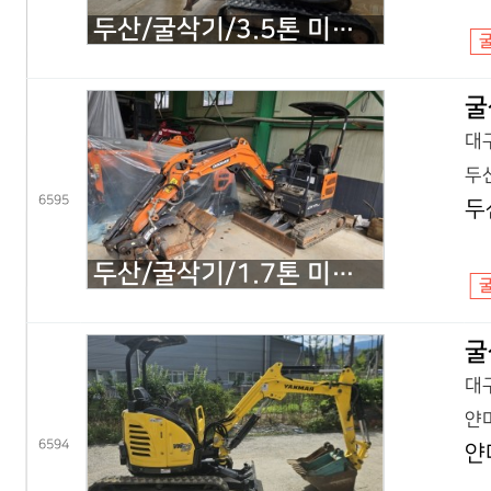
두산/굴삭기/3.5톤 미니굴삭기/DX35Z 회전집게/2019년식
굴
대구
두산
6595
두
두산/굴삭기/1.7톤 미니굴삭기/DX17Z 코끼리/2021년식
굴
대구
얀마
6594
얀