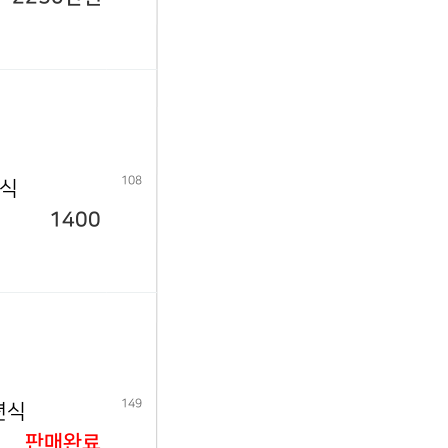
108
년식
1400
149
년식
판매완료