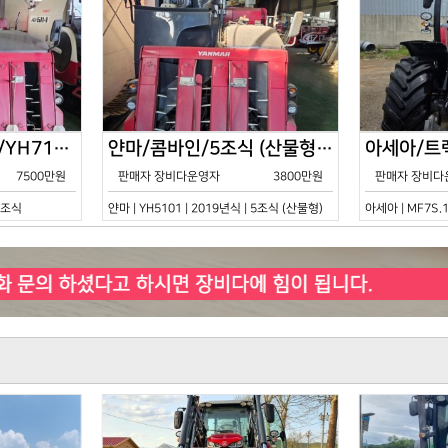
얀마/콤바인/7조식/YH7115/2021년식
얀마/콤바인/5조식 (산물형)/YH5101/2019년식
7500만원
판매자 장비다운영자
3800만원
판매자 장비다
 7조식
얀마 | YH5101 | 2019년식 | 5조식 (산물형)
아세아 | MF7S.1