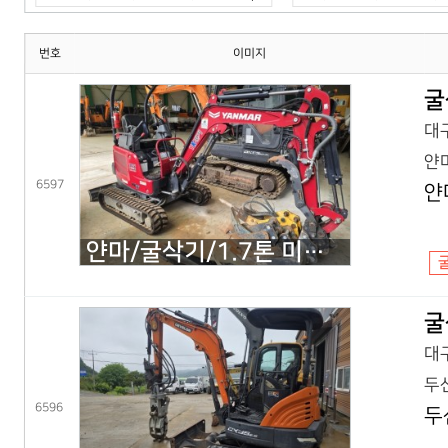
번호
이미지
굴
대구
얀마
6597
얀
얀마/굴삭기/1.7톤 미니굴삭기/VIO17(25년) 코,풀셋
굴
대구
두산
6596
두