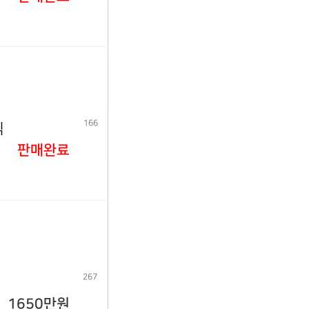
166
식
판매완료
267
1650만원