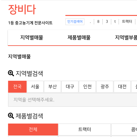
장비다
.
8
3
t
트랙터
인기검색어
1등 중고농기계 전문사이트
지역별매물
제품별매물
지역별부
지역별매물
지역별검색
전국
서울
부산
대구
인천
광주
대전
지역을 선택해주세요.
제품별검색
전체
트랙터
콤