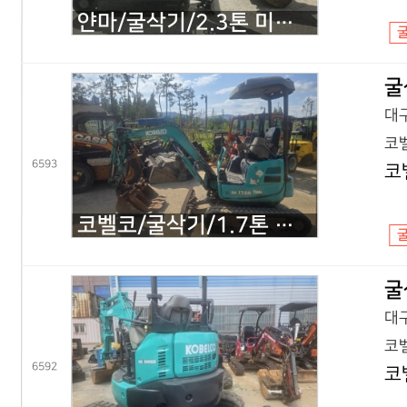
얀마/굴삭기/2.3톤 미니굴삭기/VIO23/2020년식
굴
대구
코벨
6593
코
코벨코/굴삭기/1.7톤 미니굴삭기/SK17 코끼리/2016년식
굴
대구
코벨
6592
코