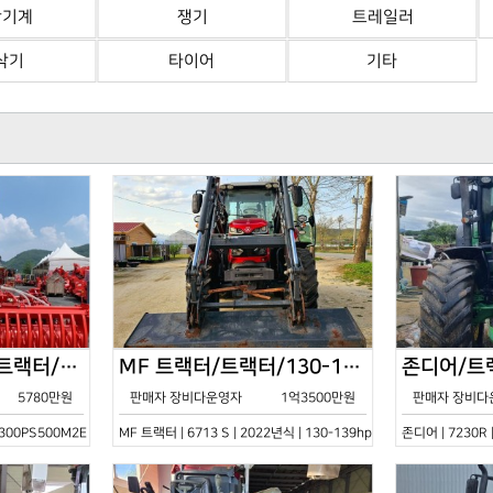
산기계
쟁기
트레일러
삭기
타이어
기타
한국페라리트랙터/트랙터/기타/VELOCE-300PS500M2E/2022년식
MF 트랙터/트랙터/130-139hp/6713 S/2022년식
5780만원
판매자 장비다운영자
1억3500만원
판매자 장비다
0PS500M2E | 2022년식 | 기타
MF 트랙터 | 6713 S | 2022년식 | 130-139hp
존디어 | 7230R 