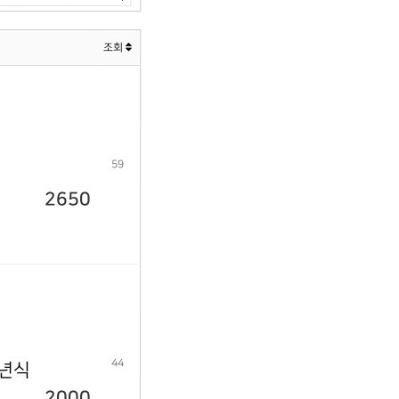
조회
59
2650
44
9년식
2000