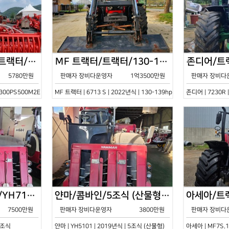
한국페라리트랙터/트랙터/기타/VELOCE-300PS500M2E/2022년식
MF 트랙터/트랙터/130-139hp/6713 S/2022년식
5780만원
판매자 장비다운영자
1억3500만원
판매자 장비다
0PS500M2E | 2022년식 | 기타
MF 트랙터 | 6713 S | 2022년식 | 130-139hp
존디어 | 7230R 
얀마/콤바인/7조식/YH7115/2021년식
얀마/콤바인/5조식 (산물형)/YH5101/2019년식
7500만원
판매자 장비다운영자
3800만원
판매자 장비다
 7조식
얀마 | YH5101 | 2019년식 | 5조식 (산물형)
아세아 | MF7S.1