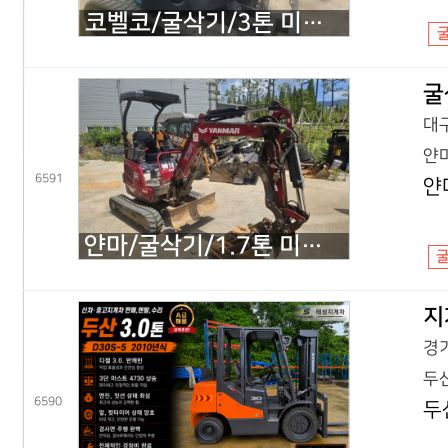
코벨코/굴삭기/3톤 미니굴삭기/SK30SR 코끼리/2018년식
굴
대구
얀마
6591
얀
얀마/굴삭기/1.7톤 미니굴삭기/VIO17 코끼리/2022년식
지
경기
두산
6590
두