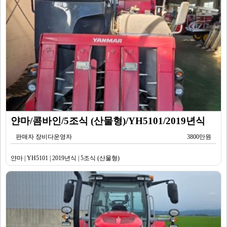
얀마/콤바인/5조식 (산물형)/YH5101/2019년식
판매자 장비다운영자
3800만원
얀마 | YH5101 | 2019년식 | 5조식 (산물형)