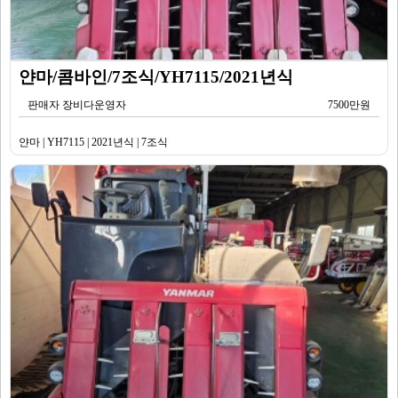
얀마/콤바인/7조식/YH7115/2021년식
판매자 장비다운영자
7500만원
얀마 | YH7115 | 2021년식 | 7조식