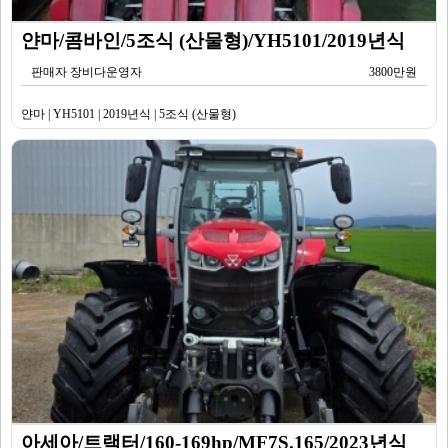
얀마/콤바인/5조식 (산물형)/YH5101/2019년식
판매자 장비다운영자
3800만원
얀마 | YH5101 | 2019년식 | 5조식 (산물형)
아세아/트랙터/160-169hp/MF7S.165/2023년식