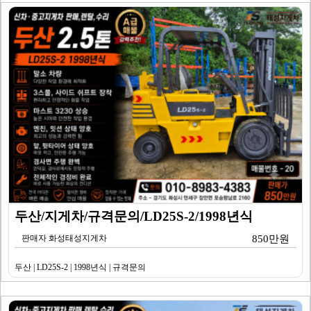
두산/지게차/규격문의/LD25S-2/1998년식
판매자 화성태성지게차
850만원
두산 | LD25S-2 | 1998년식 | 규격문의