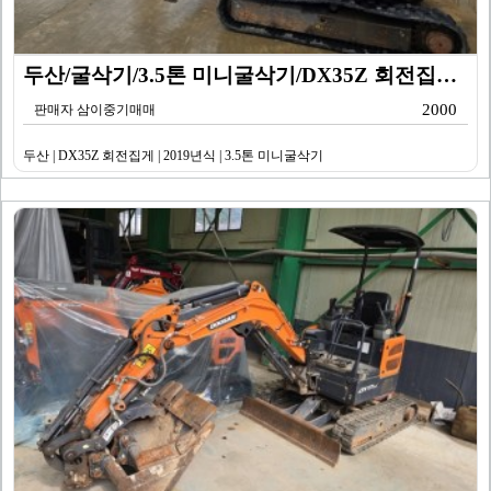
두산/굴삭기/3.5톤 미니굴삭기/DX35Z 회전집게/2…
2000
판매자 삼이중기매매
두산 | DX35Z 회전집게 | 2019년식 | 3.5톤 미니굴삭기