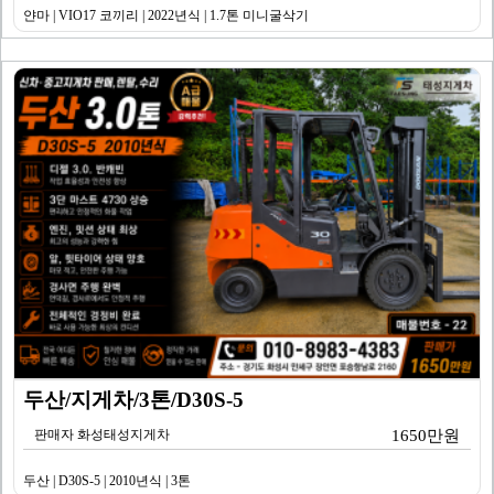
얀마 | VIO17 코끼리 | 2022년식 | 1.7톤 미니굴삭기
두산/지게차/3톤/D30S-5
판매자 화성태성지게차
1650만원
두산 | D30S-5 | 2010년식 | 3톤