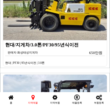
현대/지게차/3.0톤/PF30/95년식이전
판매자 화성태성지게차
650만원
현대 | PF30 | 95년식이전 | 3.0톤
홈
지역매물
지역부품
매물등록
부품등록