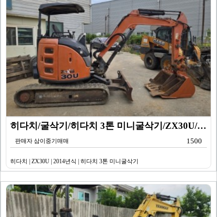
히다치/굴삭기/히다치 3톤 미니굴삭기/ZX30U/201…
1500
판매자 삼이중기매매
히다치 | ZX30U | 2014년식 | 히다치 3톤 미니굴삭기