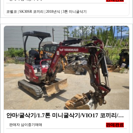
코벨코 | SK30SR 코끼리 | 2018년식 | 3톤 미니굴삭기
얀마/굴삭기/1.7톤 미니굴삭기/VIO17 코끼리/20…
판매자 삼이중기매매
판매완료