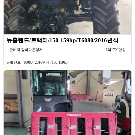
뉴홀랜드/트랙터/150-159hp/T6080/2016년식
판매자 장비다운영자
1억1700만원
뉴홀랜드 | T6080 | 2016년식 | 150-159hp