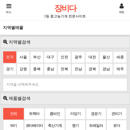
장비다
메뉴
회원
1등 중고농기계 전문사이트
지역별매물
지역별검색
전국
서울
부산
대구
인천
광주
대전
울산
세종
경기
강원
충북
충남
전북
전남
경북
경남
제주
지역을 선택해주세요.
제품별검색
전체
트랙터
콤바인
이앙기
경운기
관리기
SS기
로타베이터
축산기계
쟁기
트레일러
로더