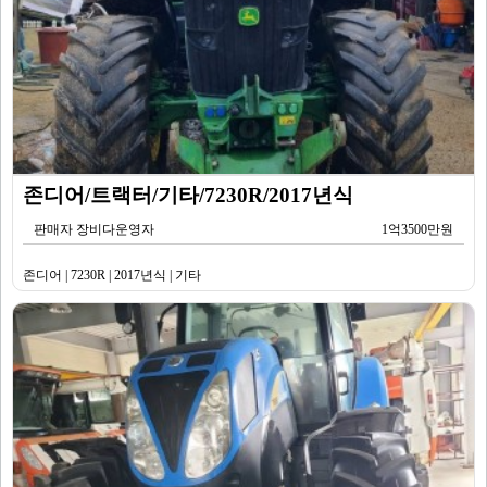
존디어/트랙터/기타/7230R/2017년식
판매자 장비다운영자
1억3500만원
존디어 | 7230R | 2017년식 | 기타