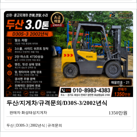
두산/지게차/규격문의/D30S-3/2002년식
판매자 화성태성지게차
1350만원
두산 | D30S-3 | 2002년식 | 규격문의