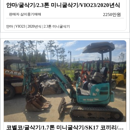
얀마/굴삭기/2.3톤 미니굴삭기/VIO23/2020년식
판매자 삼이중기매매
2250만원
얀마 | VIO23 | 2020년식 | 2.3톤 미니굴삭기
코벨코/굴삭기/1.7톤 미니굴삭기/SK17 코끼리/20…