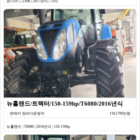
존디어 | 7230R | 2017년식 | 기타
뉴홀랜드/트랙터/150-159hp/T6080/2016년식
판매자 장비다운영자
1억1700만원
뉴홀랜드 | T6080 | 2016년식 | 150-159hp