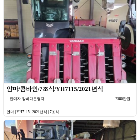
얀마/콤바인/7조식/YH7115/2021년식
판매자 장비다운영자
7500만원
얀마 | YH7115 | 2021년식 | 7조식