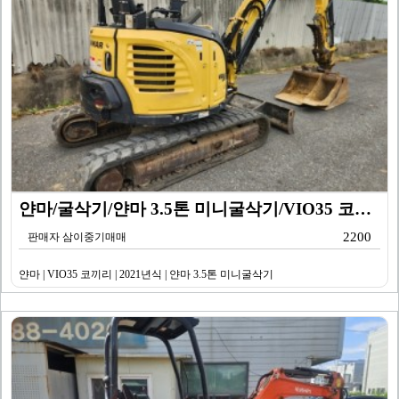
얀마/굴삭기/얀마 3.5톤 미니굴삭기/VIO35 코끼리…
2200
판매자 삼이중기매매
얀마 | VIO35 코끼리 | 2021년식 | 얀마 3.5톤 미니굴삭기