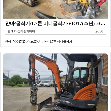
얀마/굴삭기/1.7톤 미니굴삭기/VIO17(25년) 코…
2650
판매자 삼이중기매매
얀마 | VIO17(25년) 코,풀셋 | 기타 | 1.7톤 미니굴삭기