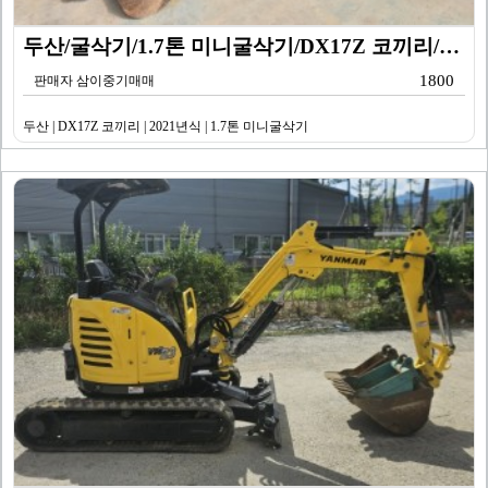
두산/굴삭기/1.7톤 미니굴삭기/DX17Z 코끼리/20…
1800
판매자 삼이중기매매
두산 | DX17Z 코끼리 | 2021년식 | 1.7톤 미니굴삭기