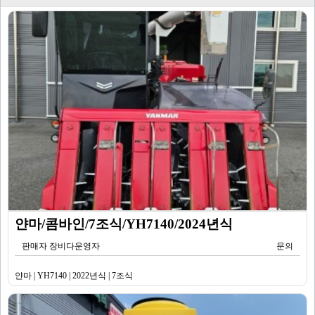
얀마/콤바인/7조식/YH7140/2024년식
판매자 장비다운영자
문의
얀마 | YH7140 | 2022년식 | 7조식