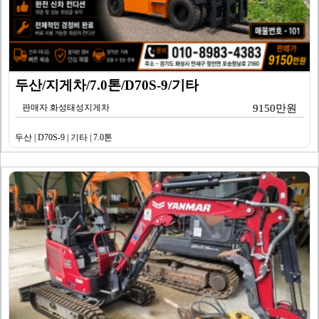
두산/지게차/7.0톤/D70S-9/기타
판매자 화성태성지게차
9150만원
두산 | D70S-9 | 기타 | 7.0톤