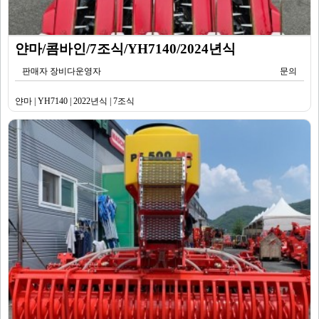
얀마/콤바인/7조식/YH7140/2024년식
판매자 장비다운영자
문의
얀마 | YH7140 | 2022년식 | 7조식