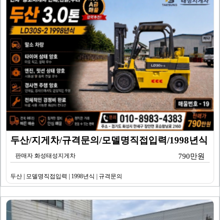
두산/지게차/규격문의/모델명직접입력/1998년식
판매자 화성태성지게차
790만원
두산 | 모델명직접입력 | 1998년식 | 규격문의