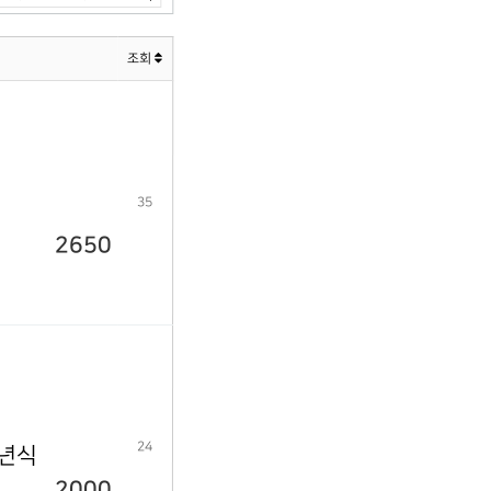
조회
35
2650
24
9년식
2000