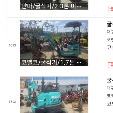
얀마/굴삭기/2.3톤 미니굴삭기/VIO23/2020년식
굴
대구
코벨
6593
코
코벨코/굴삭기/1.7톤 미니굴삭기/SK17 코끼리/2016년식
굴
대구
코벨
6592
코