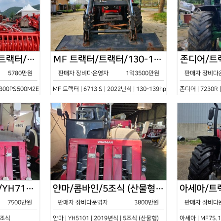
한국페라리트랙터/트랙터/기타/VELOCE-300PS500M2E/2022년식
MF 트랙터/트랙터/130-139hp/6713 S/2022년식
5780만원
판매자 장비다운영자
1억3500만원
판매자 장비다
0PS500M2E | 2022년식 | 기타
MF 트랙터 | 6713 S | 2022년식 | 130-139hp
존디어 | 7230R 
얀마/콤바인/7조식/YH7115/2021년식
얀마/콤바인/5조식 (산물형)/YH5101/2019년식
7500만원
판매자 장비다운영자
3800만원
판매자 장비다
 7조식
얀마 | YH5101 | 2019년식 | 5조식 (산물형)
아세아 | MF7S.1