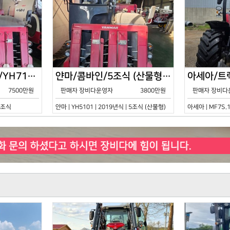
얀마/콤바인/7조식/YH7115/2021년식
얀마/콤바인/5조식 (산물형)/YH5101/2019년식
7500만원
판매자 장비다운영자
3800만원
판매자 장비다
 7조식
얀마 | YH5101 | 2019년식 | 5조식 (산물형)
아세아 | MF7S.1