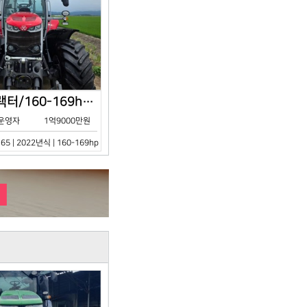
아세아/트랙터/160-169hp/MF7S.165/2023년식
운영자
1억9000만원
65 | 2022년식 | 160-169hp