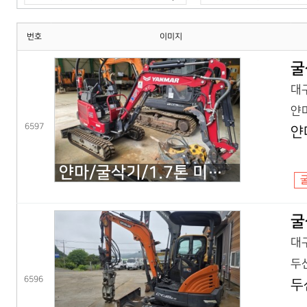
번호
이미지
굴
대구
얀마
6597
얀
얀마/굴삭기/1.7톤 미니굴삭기/VIO17(25년) 코,풀셋
굴
대구
두산
6596
두