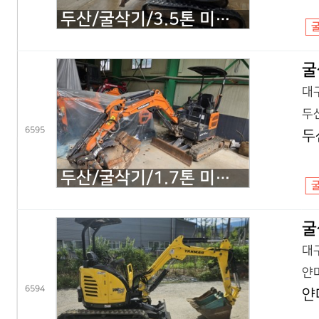
두산/굴삭기/3.5톤 미니굴삭기/DX35Z 회전집게/2019년식
굴
대구
두산
6595
두
두산/굴삭기/1.7톤 미니굴삭기/DX17Z 코끼리/2021년식
굴
대구
얀마
6594
얀