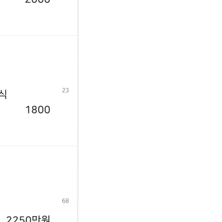
23
년식
1800
68
2250만원