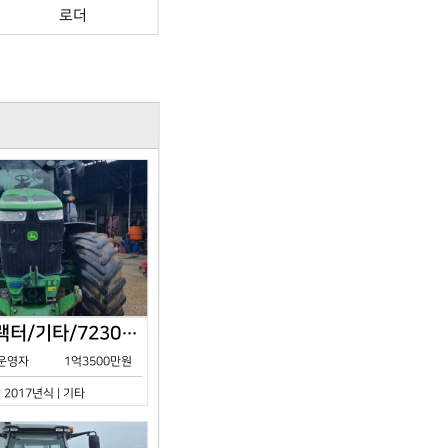
로더
존디어/트랙터/기타/7230R/2017년식
운영자
1억3500만원
| 2017년식 | 기타