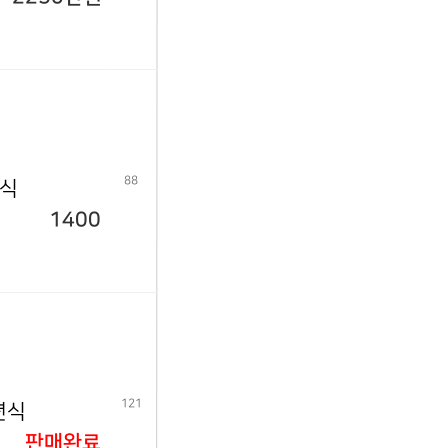
88
년식
1400
121
년식
판매완료