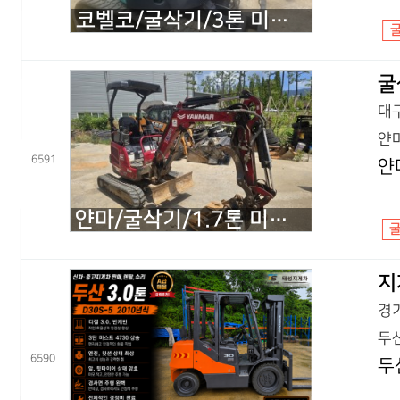
코벨코/굴삭기/3톤 미니굴삭기/SK30SR 코끼리/2018년식
굴
대구
얀마
6591
얀
얀마/굴삭기/1.7톤 미니굴삭기/VIO17 코끼리/2022년식
지
경기
두산
6590
두