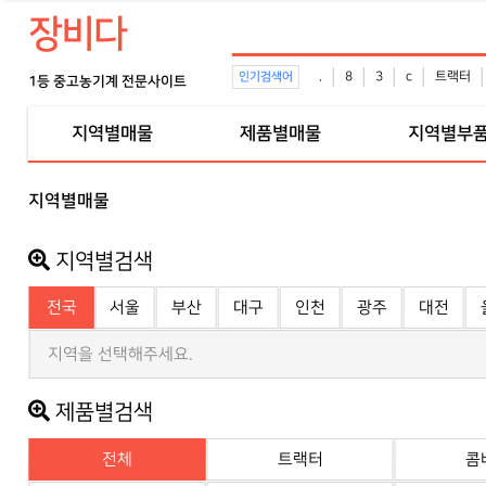
장비다
.
8
3
c
트랙터
인기검색어
1등 중고농기계 전문사이트
지역별매물
제품별매물
지역별부
지역별매물
지역별검색
전국
서울
부산
대구
인천
광주
대전
지역을 선택해주세요.
제품별검색
전체
트랙터
콤