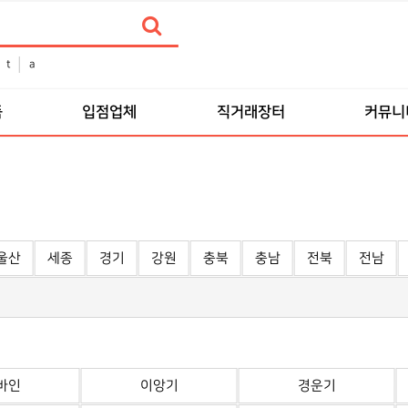
t
a
품
입점업체
직거래장터
커뮤니
울산
세종
경기
강원
충북
충남
전북
전남
바인
이앙기
경운기