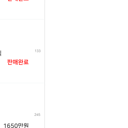
133
식
판매완료
245
1650만원