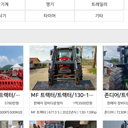
산기계
쟁기
트레일러
삭기
타이어
기타
한국페라리트랙터/트랙터/기타/VELOCE-300PS500M2E/2022년식
MF 트랙터/트랙터/130-139hp/6713 S/2022년식
5780만원
판매자 장비다운영자
1억3500만원
판매자 장비다
0PS500M2E | 2022년식 | 기타
MF 트랙터 | 6713 S | 2022년식 | 130-139hp
존디어 | 7230R 