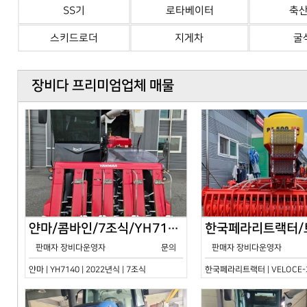
SS기
로타베이터
축
스키드로더
지게차
굴
장비다 프리미엄업체 매물
얀마/콤바인/7조식/YH7140/2024년식
판매자 장비다운영자
문의
판매자 장비다운영자
얀마 | YH7140 | 2022년식 | 7조식
한국페라리트랙터 | VELOCE-30