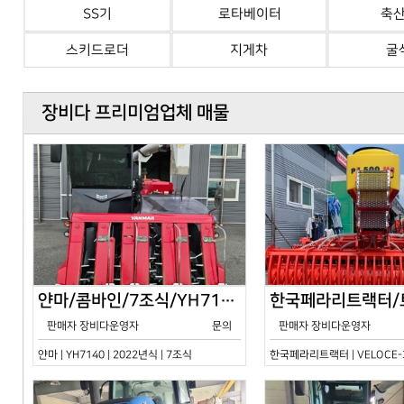
SS기
로타베이터
축
스키드로더
지게차
굴
장비다 프리미엄업체 매물
얀마/콤바인/7조식/YH7140/2024년식
판매자 장비다운영자
문의
판매자 장비다운영자
얀마 | YH7140 | 2022년식 | 7조식
한국페라리트랙터 | VELOCE-30