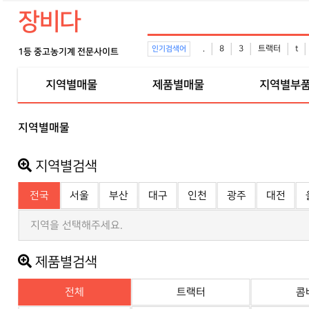
장비다
.
8
3
트랙터
t
인기검색어
1등 중고농기계 전문사이트
지역별매물
제품별매물
지역별부
지역별매물
지역별검색
전국
서울
부산
대구
인천
광주
대전
지역을 선택해주세요.
제품별검색
전체
트랙터
콤