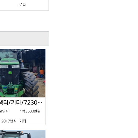
로더
존디어/트랙터/기타/7230R/2017년식
운영자
1억3500만원
| 2017년식 | 기타