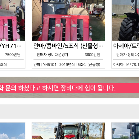
얀마/콤바인/7조식/YH7115/2021년식
얀마/콤바인/5조식 (산물형)/YH5101/2019년식
7500만원
판매자 장비다운영자
3800만원
판매자 장비다
 7조식
얀마 | YH5101 | 2019년식 | 5조식 (산물형)
아세아 | MF7S.1