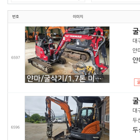
번호
이미지
굴
대구
얀마
6597
얀
얀마/굴삭기/1.7톤 미니굴삭기/VIO17(25년) 코,풀셋
굴
대구
두산
6596
두