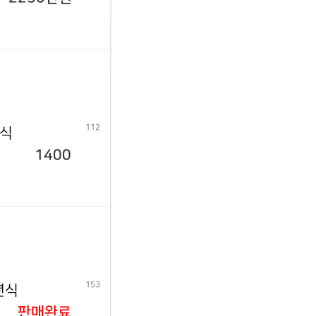
112
년식
1400
153
년식
판매완료