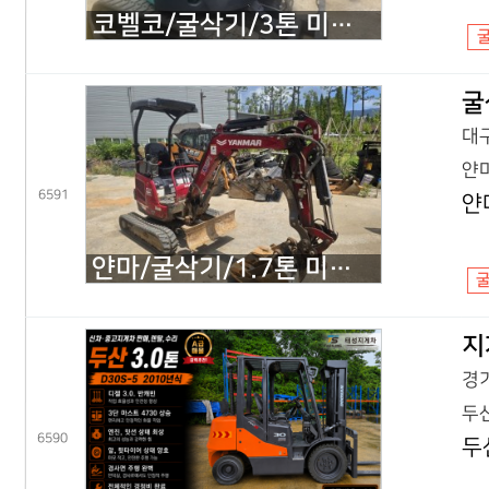
코벨코/굴삭기/3톤 미니굴삭기/SK30SR 코끼리/2018년식
굴
대구
얀마
6591
얀
얀마/굴삭기/1.7톤 미니굴삭기/VIO17 코끼리/2022년식
지
경기
두산
6590
두