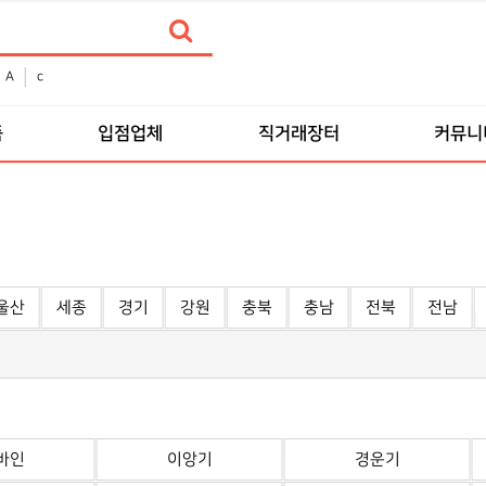
A
c
품
입점업체
직거래장터
커뮤니
울산
세종
경기
강원
충북
충남
전북
전남
바인
이앙기
경운기