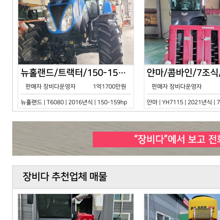
뉴홀랜드/트랙터/150-159hp/T6080/2016년식
판매자 장비다운영자
1억1700만원
판매자 장비다운영자
뉴홀랜드 | T6080 | 2016년식 | 150-159hp
얀마 | YH7115 | 2021년식 |
장비다 추천업체 매물