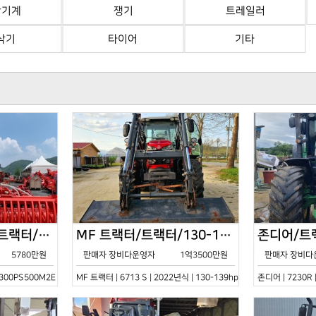
산기계
쟁기
트레일러
삭기
타이어
기타
한국페라리트랙터/트랙터/기타/VELOCE-300PS500M2E/2022년식
MF 트랙터/트랙터/130-139hp/6713 S/2022년식
5780만원
판매자 장비다운영자
1억3500만원
판매자 장비다
0PS500M2E | 2022년식 | 기타
MF 트랙터 | 6713 S | 2022년식 | 130-139hp
존디어 | 7230R 