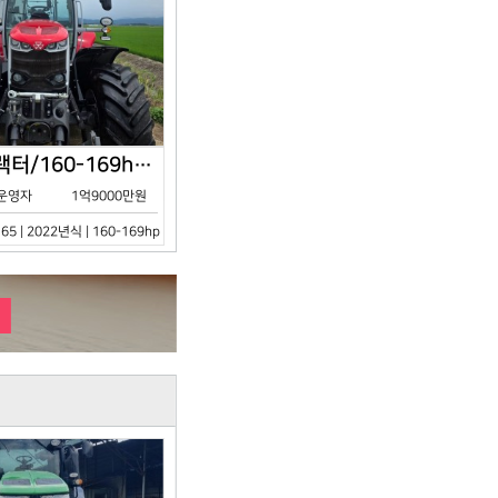
아세아/트랙터/160-169hp/MF7S.165/2023년식
운영자
1억9000만원
65 | 2022년식 | 160-169hp