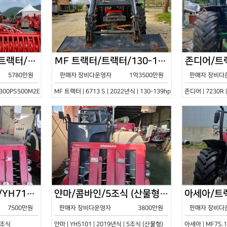
한국페라리트랙터/트랙터/기타/VELOCE-300PS500M2E/2022년식
MF 트랙터/트랙터/130-139hp/6713 S/2022년식
5780만원
판매자 장비다운영자
1억3500만원
판매자 장비다
0PS500M2E | 2022년식 | 기타
MF 트랙터 | 6713 S | 2022년식 | 130-139hp
존디어 | 7230R 
얀마/콤바인/7조식/YH7115/2021년식
얀마/콤바인/5조식 (산물형)/YH5101/2019년식
7500만원
판매자 장비다운영자
3800만원
판매자 장비다
 7조식
얀마 | YH5101 | 2019년식 | 5조식 (산물형)
아세아 | MF7S.1