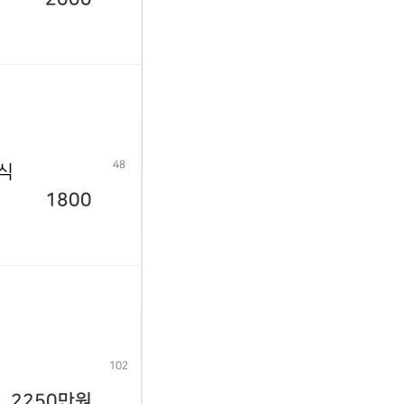
48
년식
1800
102
2250만원