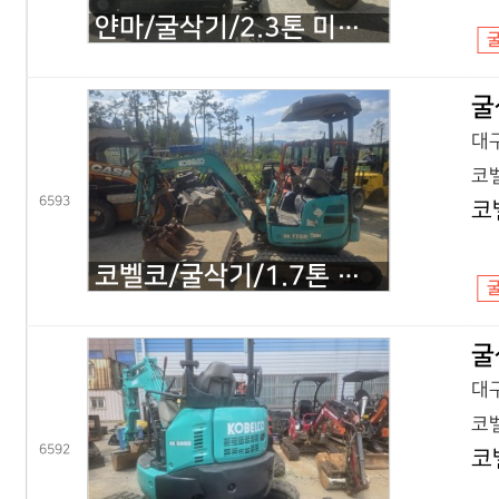
얀마/굴삭기/2.3톤 미니굴삭기/VIO23/2020년식
굴
대구
코벨
6593
코
코벨코/굴삭기/1.7톤 미니굴삭기/SK17 코끼리/2016년식
굴
대구
코벨
6592
코