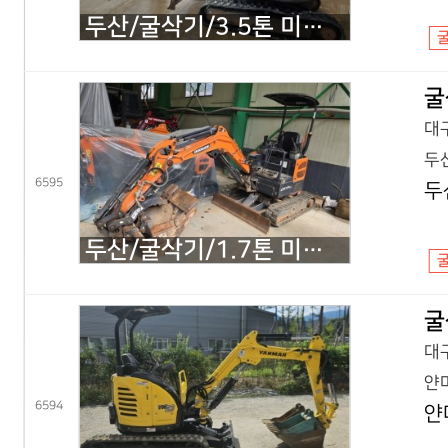
두산/굴삭기/3.5톤 미니굴삭기/DX35Z 회전집게/2019년식
굴
대구
두산
6595
두
두산/굴삭기/1.7톤 미니굴삭기/DX17Z 코끼리/2021년식
굴
대구
얀마
6594
얀