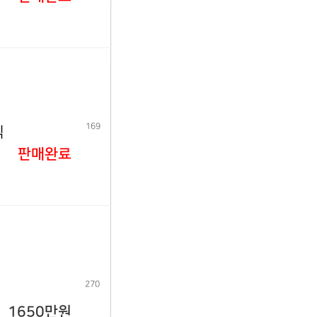
169
식
판매완료
270
1650만원