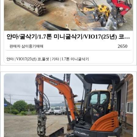
얀마/굴삭기/1.7톤 미니굴삭기/VIO17(25년) 코…
2650
판매자 삼이중기매매
얀마 | VIO17(25년) 코,풀셋 | 기타 | 1.7톤 미니굴삭기