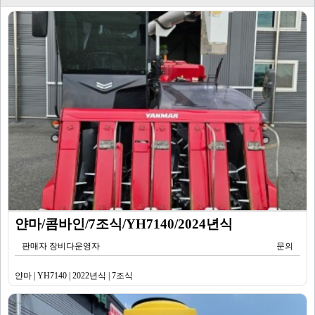
얀마/콤바인/7조식/YH7140/2024년식
판매자 장비다운영자
문의
얀마 | YH7140 | 2022년식 | 7조식