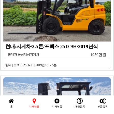
현대/지게차/2.5톤/포렉스 25D-9H/2019년식
판매자 화성태성지게차
1950만원
현대 | 포렉스 25D-9H | 2019년식 | 2.5톤
홈
지역매물
지역부품
매물등록
부품등록