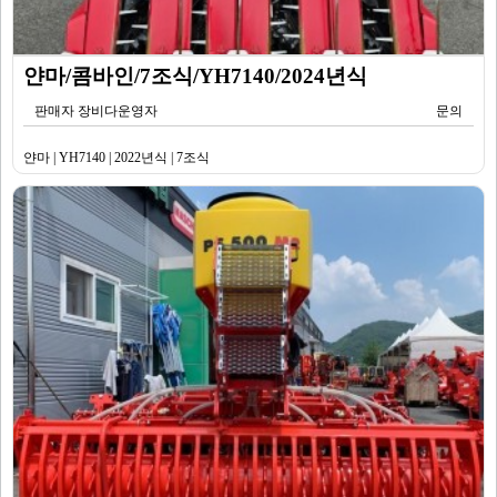
얀마/콤바인/7조식/YH7140/2024년식
판매자 장비다운영자
문의
얀마 | YH7140 | 2022년식 | 7조식