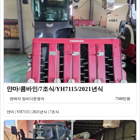
얀마/콤바인/7조식/YH7115/2021년식
판매자 장비다운영자
7500만원
얀마 | YH7115 | 2021년식 | 7조식