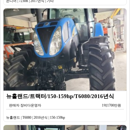
존디어 | 7230R | 2017년식 | 기타
뉴홀랜드/트랙터/150-159hp/T6080/2016년식
판매자 장비다운영자
1억1700만원
뉴홀랜드 | T6080 | 2016년식 | 150-159hp