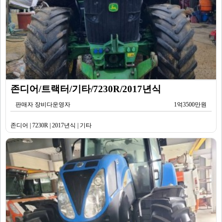
존디어/트랙터/기타/7230R/2017년식
판매자 장비다운영자
1억3500만원
존디어 | 7230R | 2017년식 | 기타