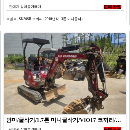
판매자 삼이중기매매
판매완료
코벨코 | SK30SR 코끼리 | 2018년식 | 3톤 미니굴삭기
얀마/굴삭기/1.7톤 미니굴삭기/VIO17 코끼리/20…
판매자 삼이중기매매
판매완료