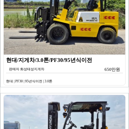
현대/지게차/3.0톤/PF30/95년식이전
판매자 화성태성지게차
650만원
현대 | PF30 | 95년식이전 | 3.0톤