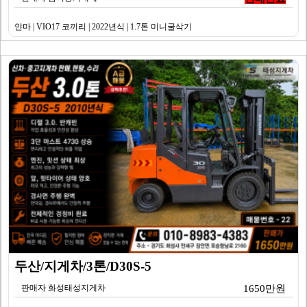
얀마 | VIO17 코끼리 | 2022년식 | 1.7톤 미니굴삭기
두산/지게차/3톤/D30S-5
판매자 화성태성지게차
1650만원