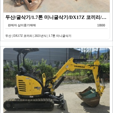
두산/굴삭기/1.7톤 미니굴삭기/DX17Z 코끼리/20…
1800
판매자 삼이중기매매
두산 | DX17Z 코끼리 | 2021년식 | 1.7톤 미니굴삭기