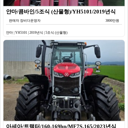
얀마/콤바인/5조식 (산물형)/YH5101/2019년식
판매자 장비다운영자
3800만원
얀마 | YH5101 | 2019년식 | 5조식 (산물형)
아세아/트랙터/160-169hp/MF7S.165/2023년식