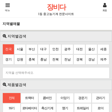
장비다
메뉴
회원
1등 중고농기계 전문사이트
지역별매물
지역별검색
전국
서울
부산
대구
인천
광주
대전
울산
세종
경기
강원
충북
충남
전북
전남
경북
경남
제주
지역을 선택해주세요.
제품별검색
전체
트랙터
콤바인
이앙기
경운기
관리기
SS기
로타베이터
축산기계
쟁기
트레일러
로더