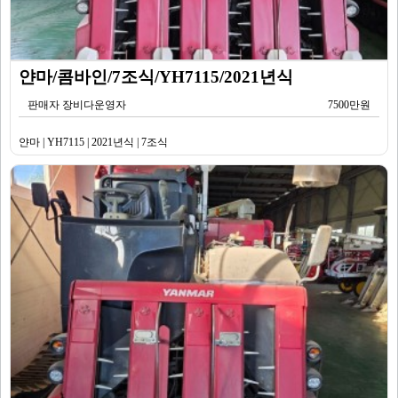
얀마/콤바인/7조식/YH7115/2021년식
판매자 장비다운영자
7500만원
얀마 | YH7115 | 2021년식 | 7조식