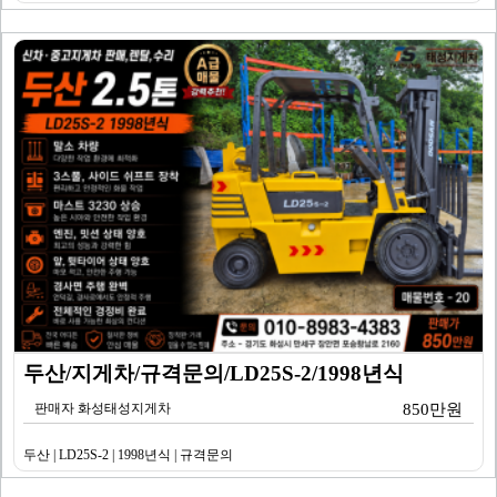
두산/지게차/규격문의/LD25S-2/1998년식
판매자 화성태성지게차
850만원
두산 | LD25S-2 | 1998년식 | 규격문의