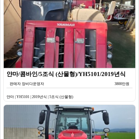
얀마/콤바인/5조식 (산물형)/YH5101/2019년식
판매자 장비다운영자
3800만원
얀마 | YH5101 | 2019년식 | 5조식 (산물형)