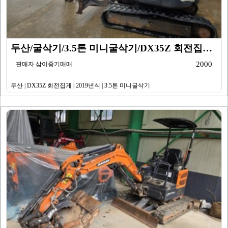
두산/굴삭기/3.5톤 미니굴삭기/DX35Z 회전집게/2…
2000
판매자 삼이중기매매
두산 | DX35Z 회전집게 | 2019년식 | 3.5톤 미니굴삭기