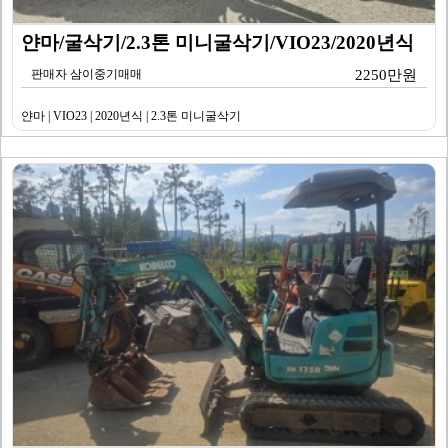
얀마/굴삭기/2.3톤 미니굴삭기/VIO23/2020년식
판매자 삼이중기매매
2250만원
얀마 | VIO23 | 2020년식 | 2.3톤 미니굴삭기