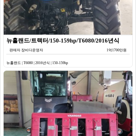
뉴홀랜드/트랙터/150-159hp/T6080/2016년식
판매자 장비다운영자
1억1700만원
뉴홀랜드 | T6080 | 2016년식 | 150-159hp