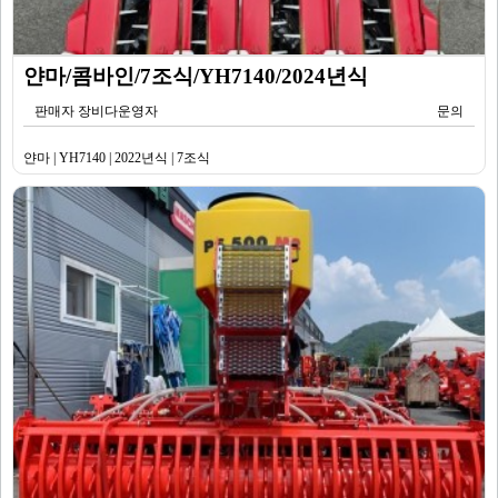
얀마/콤바인/7조식/YH7140/2024년식
판매자 장비다운영자
문의
얀마 | YH7140 | 2022년식 | 7조식