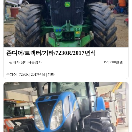
존디어/트랙터/기타/7230R/2017년식
판매자 장비다운영자
1억3500만원
존디어 | 7230R | 2017년식 | 기타