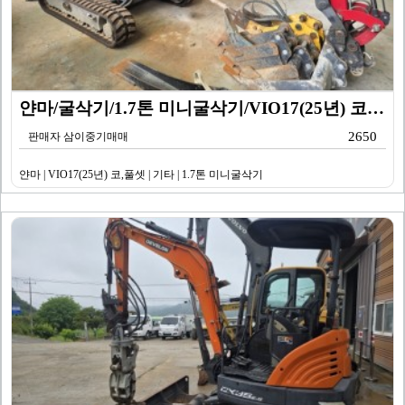
얀마/굴삭기/1.7톤 미니굴삭기/VIO17(25년) 코…
2650
판매자 삼이중기매매
얀마 | VIO17(25년) 코,풀셋 | 기타 | 1.7톤 미니굴삭기