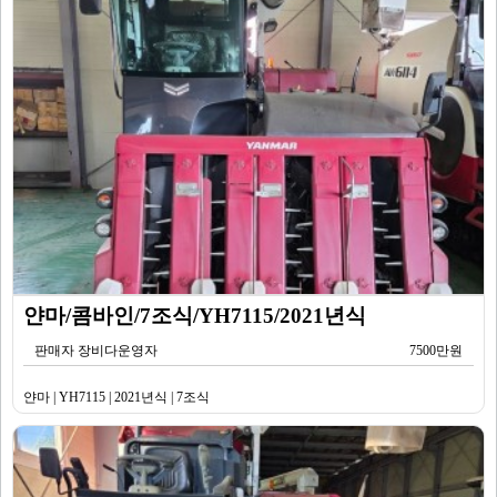
얀마/콤바인/7조식/YH7115/2021년식
판매자 장비다운영자
7500만원
얀마 | YH7115 | 2021년식 | 7조식