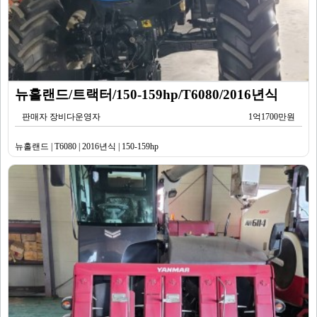
뉴홀랜드/트랙터/150-159hp/T6080/2016년식
판매자 장비다운영자
1억1700만원
뉴홀랜드 | T6080 | 2016년식 | 150-159hp