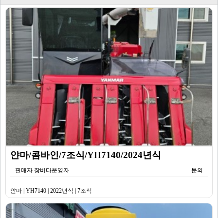
얀마/콤바인/7조식/YH7140/2024년식
판매자 장비다운영자
문의
얀마 | YH7140 | 2022년식 | 7조식