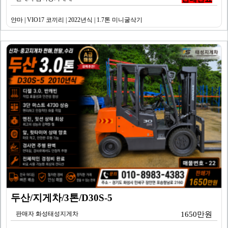
얀마 | VIO17 코끼리 | 2022년식 | 1.7톤 미니굴삭기
두산/지게차/3톤/D30S-5
판매자 화성태성지게차
1650만원