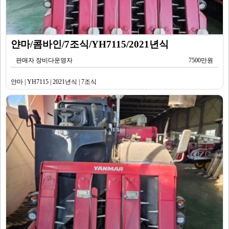
얀마/콤바인/7조식/YH7115/2021년식
판매자 장비다운영자
7500만원
얀마 | YH7115 | 2021년식 | 7조식