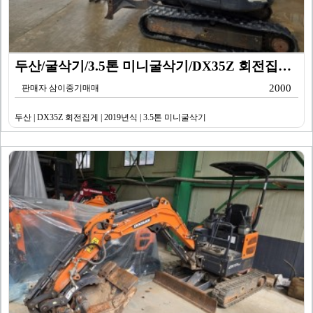
두산/굴삭기/3.5톤 미니굴삭기/DX35Z 회전집게/2…
2000
판매자 삼이중기매매
두산 | DX35Z 회전집게 | 2019년식 | 3.5톤 미니굴삭기