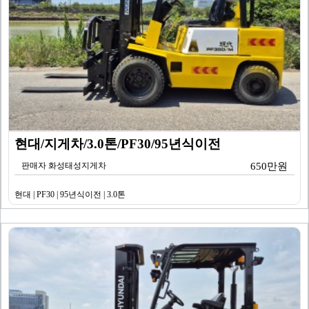
현대/지게차/3.0톤/PF30/95년식이전
판매자 화성태성지게차
650만원
현대 | PF30 | 95년식이전 | 3.0톤