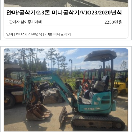
얀마/굴삭기/2.3톤 미니굴삭기/VIO23/2020년식
판매자 삼이중기매매
2250만원
얀마 | VIO23 | 2020년식 | 2.3톤 미니굴삭기