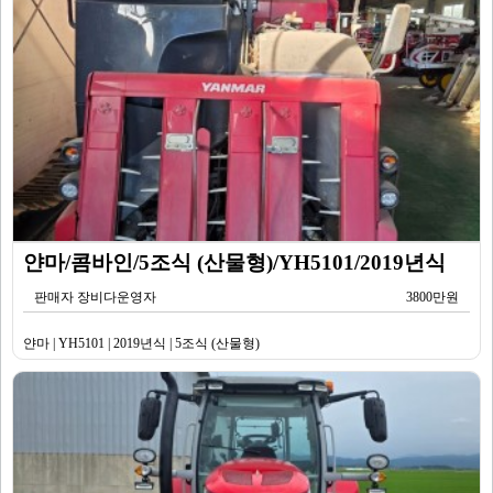
얀마/콤바인/5조식 (산물형)/YH5101/2019년식
판매자 장비다운영자
3800만원
얀마 | YH5101 | 2019년식 | 5조식 (산물형)