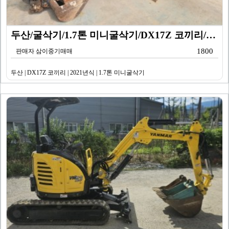
두산/굴삭기/1.7톤 미니굴삭기/DX17Z 코끼리/20…
1800
판매자 삼이중기매매
두산 | DX17Z 코끼리 | 2021년식 | 1.7톤 미니굴삭기