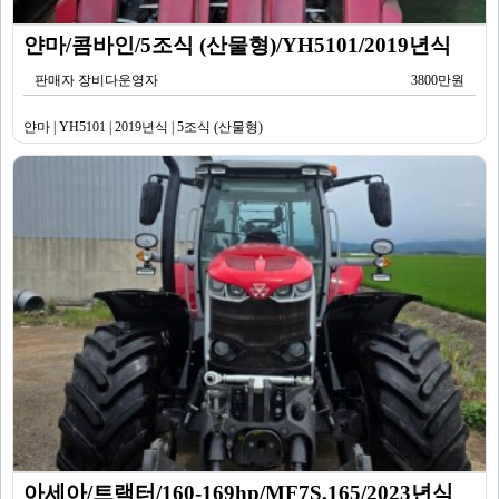
얀마/콤바인/5조식 (산물형)/YH5101/2019년식
판매자 장비다운영자
3800만원
얀마 | YH5101 | 2019년식 | 5조식 (산물형)
아세아/트랙터/160-169hp/MF7S.165/2023년식