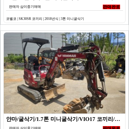
판매자 삼이중기매매
판매완료
코벨코 | SK30SR 코끼리 | 2018년식 | 3톤 미니굴삭기
얀마/굴삭기/1.7톤 미니굴삭기/VIO17 코끼리/20…
판매자 삼이중기매매
판매완료