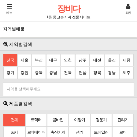
장비다
메뉴
회원
1등 중고농기계 전문사이트
지역별매물
지역별검색
전국
서울
부산
대구
인천
광주
대전
울산
세종
경기
강원
충북
충남
전북
전남
경북
경남
제주
지역을 선택해주세요.
제품별검색
전체
트랙터
콤바인
이앙기
경운기
관리기
SS기
로타베이터
축산기계
쟁기
트레일러
로더