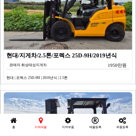
현대/지게차/2.5톤/포렉스 25D-9H/2019년식
판매자 화성태성지게차
1950만원
현대 | 포렉스 25D-9H | 2019년식 | 2.5톤
홈
지역매물
지역부품
매물등록
부품등록