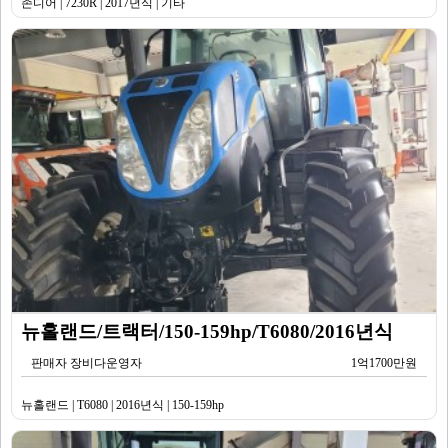
존디어 | 7230R | 2017년식 | 기타
뉴홀랜드/트랙터/150-159hp/T6080/2016년식
판매자 장비다운영자
1억1700만원
뉴홀랜드 | T6080 | 2016년식 | 150-159hp