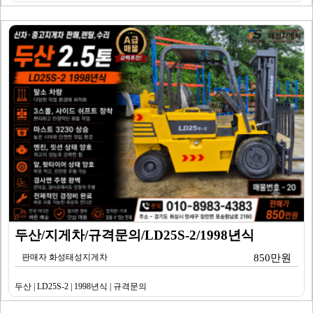
두산/지게차/규격문의/LD25S-2/1998년식
판매자 화성태성지게차
850만원
두산 | LD25S-2 | 1998년식 | 규격문의