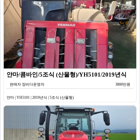
얀마/콤바인/5조식 (산물형)/YH5101/2019년식
판매자 장비다운영자
3800만원
얀마 | YH5101 | 2019년식 | 5조식 (산물형)