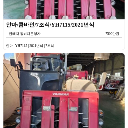
얀마/콤바인/7조식/YH7115/2021년식
판매자 장비다운영자
7500만원
얀마 | YH7115 | 2021년식 | 7조식