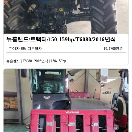
뉴홀랜드/트랙터/150-159hp/T6080/2016년식
판매자 장비다운영자
1억1700만원
뉴홀랜드 | T6080 | 2016년식 | 150-159hp