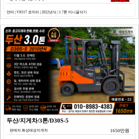
얀마 | VIO17 코끼리 | 2022년식 | 1.7톤 미니굴삭기
두산/지게차/3톤/D30S-5
판매자 화성태성지게차
1650만원