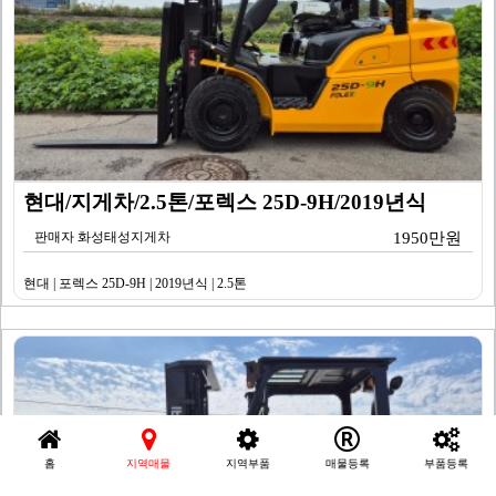
현대/지게차/2.5톤/포렉스 25D-9H/2019년식
판매자 화성태성지게차
1950만원
현대 | 포렉스 25D-9H | 2019년식 | 2.5톤
홈
지역매물
지역부품
매물등록
부품등록