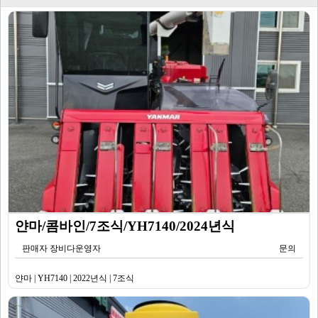
얀마/콤바인/7조식/YH7140/2024년식
판매자 장비다운영자
문의
얀마 | YH7140 | 2022년식 | 7조식