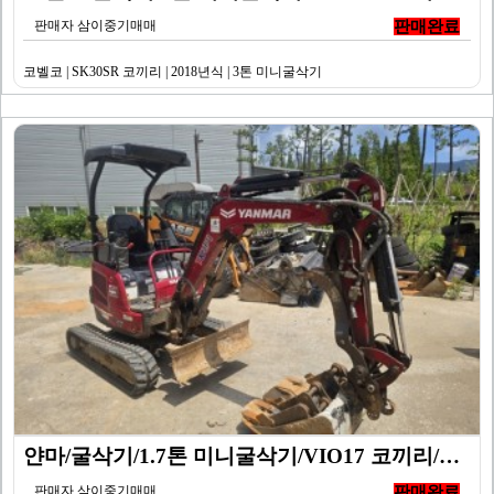
판매자 삼이중기매매
판매완료
코벨코 | SK30SR 코끼리 | 2018년식 | 3톤 미니굴삭기
얀마/굴삭기/1.7톤 미니굴삭기/VIO17 코끼리/20…
판매자 삼이중기매매
판매완료