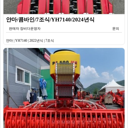
얀마/콤바인/7조식/YH7140/2024년식
판매자 장비다운영자
문의
얀마 | YH7140 | 2022년식 | 7조식