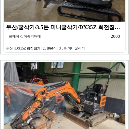
두산/굴삭기/3.5톤 미니굴삭기/DX35Z 회전집게/2…
2000
판매자 삼이중기매매
두산 | DX35Z 회전집게 | 2019년식 | 3.5톤 미니굴삭기