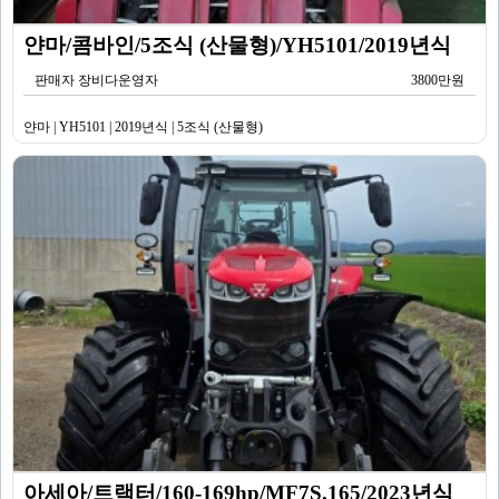
얀마/콤바인/5조식 (산물형)/YH5101/2019년식
판매자 장비다운영자
3800만원
얀마 | YH5101 | 2019년식 | 5조식 (산물형)
아세아/트랙터/160-169hp/MF7S.165/2023년식