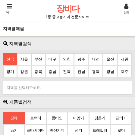
장비다
메뉴
회원
1등 중고농기계 전문사이트
지역별매물
지역별검색
전국
서울
부산
대구
인천
광주
대전
울산
세종
경기
강원
충북
충남
전북
전남
경북
경남
제주
지역을 선택해주세요.
제품별검색
전체
트랙터
콤바인
이앙기
경운기
관리기
SS기
로타베이터
축산기계
쟁기
트레일러
로더