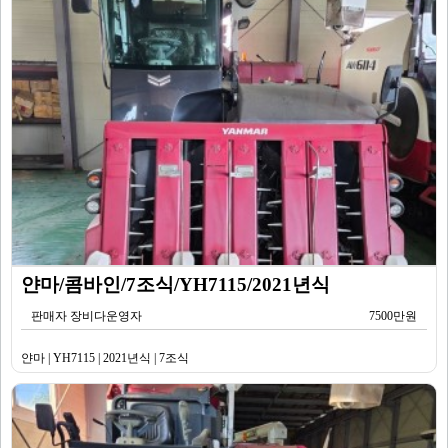
얀마/콤바인/7조식/YH7115/2021년식
판매자 장비다운영자
7500만원
얀마 | YH7115 | 2021년식 | 7조식