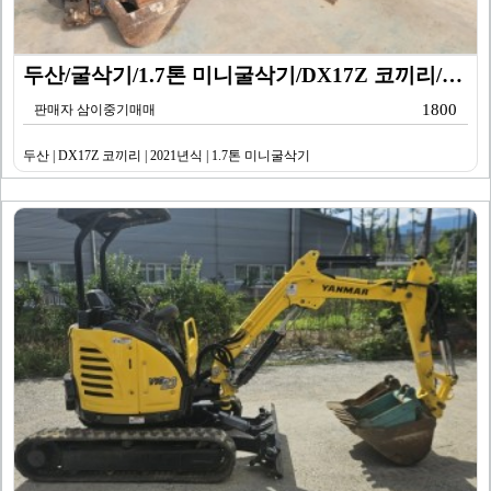
두산/굴삭기/1.7톤 미니굴삭기/DX17Z 코끼리/20…
1800
판매자 삼이중기매매
두산 | DX17Z 코끼리 | 2021년식 | 1.7톤 미니굴삭기