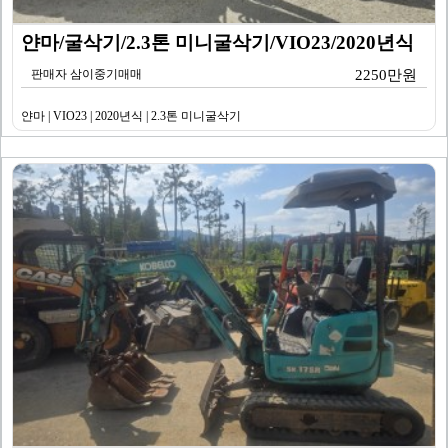
얀마/굴삭기/2.3톤 미니굴삭기/VIO23/2020년식
판매자 삼이중기매매
2250만원
얀마 | VIO23 | 2020년식 | 2.3톤 미니굴삭기