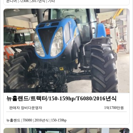
존디어 | 7230R | 2017년식 | 기타
뉴홀랜드/트랙터/150-159hp/T6080/2016년식
판매자 장비다운영자
1억1700만원
뉴홀랜드 | T6080 | 2016년식 | 150-159hp