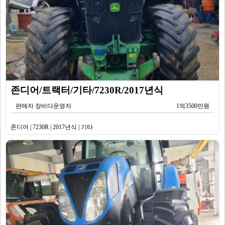
존디어/트랙터/기타/7230R/2017년식
판매자 장비다운영자
1억3500만원
존디어 | 7230R | 2017년식 | 기타