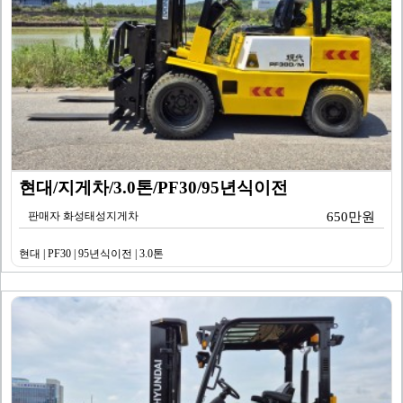
현대/지게차/3.0톤/PF30/95년식이전
판매자 화성태성지게차
650만원
현대 | PF30 | 95년식이전 | 3.0톤