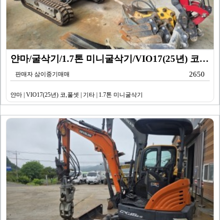
얀마/굴삭기/1.7톤 미니굴삭기/VIO17(25년) 코…
2650
판매자 삼이중기매매
얀마 | VIO17(25년) 코,풀셋 | 기타 | 1.7톤 미니굴삭기