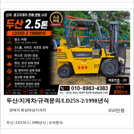
두산/지게차/규격문의/LD25S-2/1998년식
판매자 화성태성지게차
850만원
두산 | LD25S-2 | 1998년식 | 규격문의